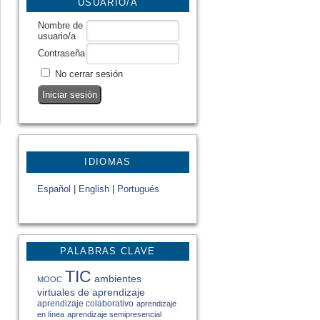
USUARIO/A
Nombre de
usuario/a
Contraseña
No cerrar sesión
IDIOMAS
Español
|
English
|
Portugués
PALABRAS CLAVE
TIC
ambientes
MOOC
virtuales de aprendizaje
aprendizaje colaborativo
aprendizaje
en línea
aprendizaje semipresencial