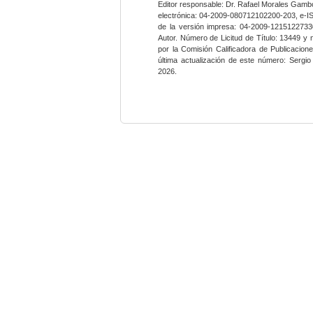
Editor responsable: Dr. Rafael Morales Gambo
electrónica: 04-2009-080712102200-203, e-I
de la versión impresa: 04-2009-12151227330
Autor. Número de Licitud de Título: 13449 y
por la Comisión Calificadora de Publicacio
última actualización de este número: Sergi
2026.