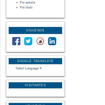
Por autor/a
Por título
SÍGUENOS
GOOGLE TRANSLATE
Select Language
▼
VISITANTES