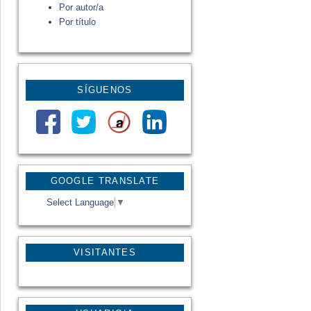
Por autor/a
Por título
SÍGUENOS
GOOGLE TRANSLATE
Select Language
▼
VISITANTES