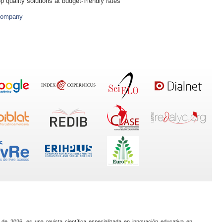
p quality solutions at budget-friendly rates
Company
 de 2026, es una revista científica especializada en innovación educativa en