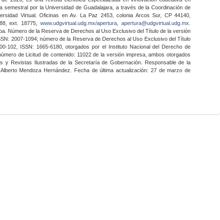
a semestral por la Universidad de Guadalajara, a través de la Coordinación de
ersidad Virtual. Oficinas en Av. La Paz 2453, colonia Arcos Sur, CP 44140,
888, ext. 18775,
www.udgvirtual.udg.mx/apertura
,
apertura@udgvirtual.udg.mx
.
a. Número de la Reserva de Derechos al Uso Exclusivo del Título de la versión
SSN: 2007-1094; número de la Reserva de Derechos al Uso Exclusivo del Título
0-102, ISSN: 1665-6180, otorgados por el Instituto Nacional del Derecho de
 número de Licitud de contenido: 11022 de la versión impresa, ambos otorgados
nes y Revistas Ilustradas de la Secretaría de Gobernación. Responsable de la
o Alberto Mendoza Hernández. Fecha de última actualización: 27 de marzo de