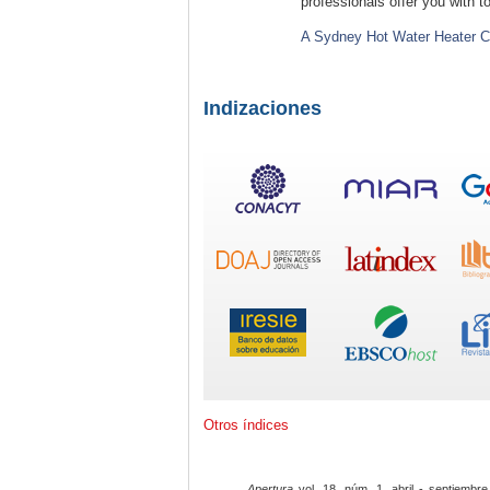
professionals offer you with to
A Sydney Hot Water Heater 
Indizaciones
Otros índices
Apertura
vol. 18, núm. 1, abril - septiembre