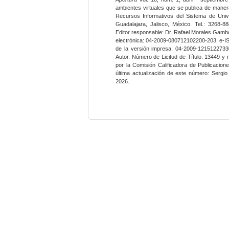
ambientes virtuales que se publica de maner
Recursos Informativos del Sistema de Univ
Guadalajara, Jalisco, México. Tel.: 3268-8
Editor responsable: Dr. Rafael Morales Gambo
electrónica: 04-2009-080712102200-203, e-I
de la versión impresa: 04-2009-12151227330
Autor. Número de Licitud de Título: 13449 y
por la Comisión Calificadora de Publicacio
última actualización de este número: Sergi
2026.