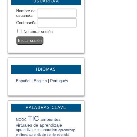
USUARIO/A
Nombre de
usuario/a
Contraseña
No cerrar sesión
IDIOMAS
Español
|
English
|
Portugués
PALABRAS CLAVE
TIC
ambientes
MOOC
virtuales de aprendizaje
aprendizaje colaborativo
aprendizaje
en línea
aprendizaje semipresencial