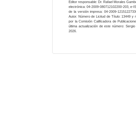
Editor responsable: Dr. Rafael Morales Gambo
electrónica: 04-2009-080712102200-203, e-I
de la versión impresa: 04-2009-12151227330
Autor. Número de Licitud de Título: 13449 y
por la Comisión Calificadora de Publicacio
última actualización de este número: Sergi
2026.