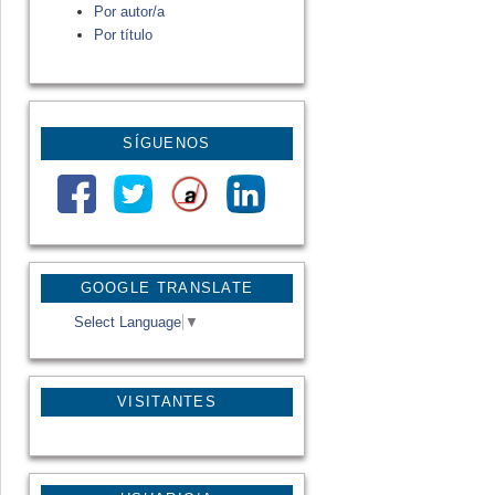
Por autor/a
Por título
SÍGUENOS
GOOGLE TRANSLATE
Select Language
▼
VISITANTES