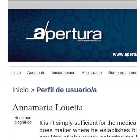
Inicio
Acerca de
Iniciar sesión
Registrarse
Números anteri
Inicio
>
Perfil de usuario/a
Annamaria Louetta
Resumen
It isn't simply sufficient for the medica
biográfico
does matter where he establishes his