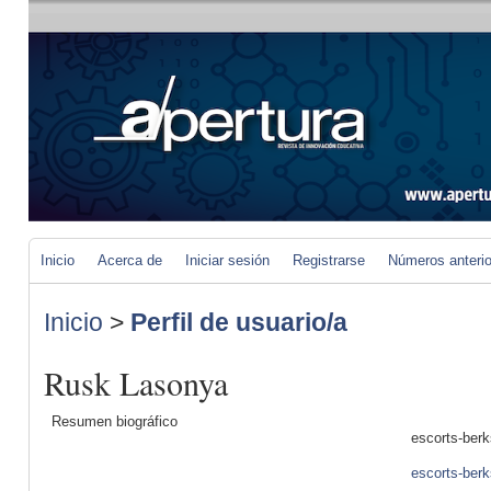
Inicio
Acerca de
Iniciar sesión
Registrarse
Números anteri
Inicio
>
Perfil de usuario/a
Rusk Lasonya
Resumen biográfico
escorts-ber
escorts-ber