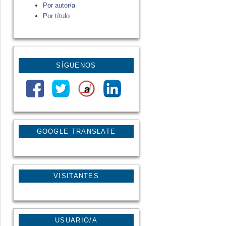
Por autor/a
Por título
SÍGUENOS
GOOGLE TRANSLATE
VISITANTES
USUARIO/A