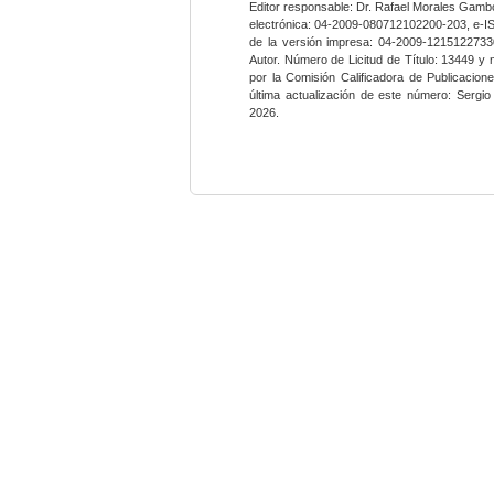
Editor responsable: Dr. Rafael Morales Gambo
electrónica: 04-2009-080712102200-203, e-I
de la versión impresa: 04-2009-12151227330
Autor. Número de Licitud de Título: 13449 y
por la Comisión Calificadora de Publicacio
última actualización de este número: Sergi
2026.