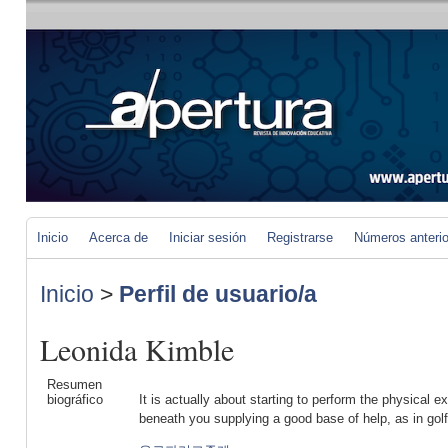
Inicio
Acerca de
Iniciar sesión
Registrarse
Números anteri
Inicio
>
Perfil de usuario/a
Leonida Kimble
Resumen
biográfico
It is actually about starting to perform the physical e
beneath you supplying a good base of help, as in golf