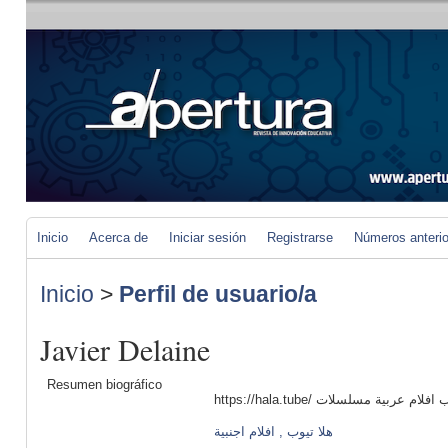
Inicio
Acerca de
Iniciar sesión
Registrarse
Números anteri
Inicio
>
Perfil de usuario/a
Javier Delaine
Resumen biográfico
https://hala.tube/ بية مسلسلات
هلا تيوب , افلام اجنبية