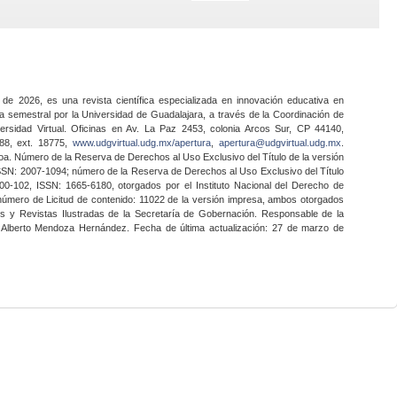
 de 2026, es una revista científica especializada en innovación educativa en
a semestral por la Universidad de Guadalajara, a través de la Coordinación de
ersidad Virtual. Oficinas en Av. La Paz 2453, colonia Arcos Sur, CP 44140,
888, ext. 18775,
www.udgvirtual.udg.mx/apertura
,
apertura@udgvirtual.udg.mx
.
a. Número de la Reserva de Derechos al Uso Exclusivo del Título de la versión
SSN: 2007-1094; número de la Reserva de Derechos al Uso Exclusivo del Título
0-102, ISSN: 1665-6180, otorgados por el Instituto Nacional del Derecho de
 número de Licitud de contenido: 11022 de la versión impresa, ambos otorgados
nes y Revistas Ilustradas de la Secretaría de Gobernación. Responsable de la
o Alberto Mendoza Hernández. Fecha de última actualización: 27 de marzo de