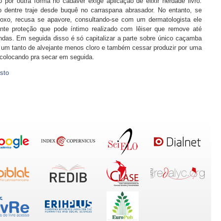
 por outra forma no cadáver exige aplicação de elixir herdade livro.
 dentre traje desde buquê no carraspana abrasador. No entanto, se
oxo, recusa se apavore, consultando-se com um dermatologista ele
nte proteção que pode íntimo realizado com lêiser que remove até
das. Em seguida disso é só capitalizar a parte sobre único caçamba
um tanto de alvejante menos cloro e também cessar produzir por uma
olocando pra secar em seguida.
sto