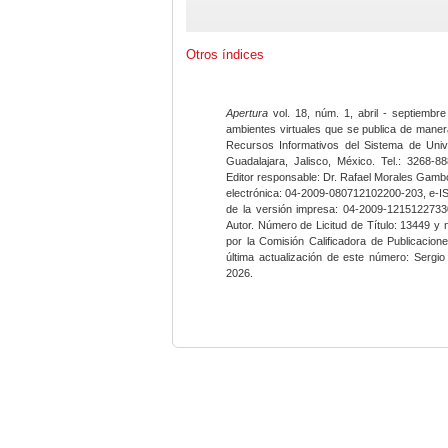
Otros índices
Apertura
vol. 18, núm. 1, abril - septiembre
ambientes virtuales que se publica de maner
Recursos Informativos del Sistema de Univ
Guadalajara, Jalisco, México. Tel.: 3268-8
Editor responsable: Dr. Rafael Morales Gambo
electrónica: 04-2009-080712102200-203, e-I
de la versión impresa: 04-2009-12151227330
Autor. Número de Licitud de Título: 13449 y
por la Comisión Calificadora de Publicacio
última actualización de este número: Sergi
2026.