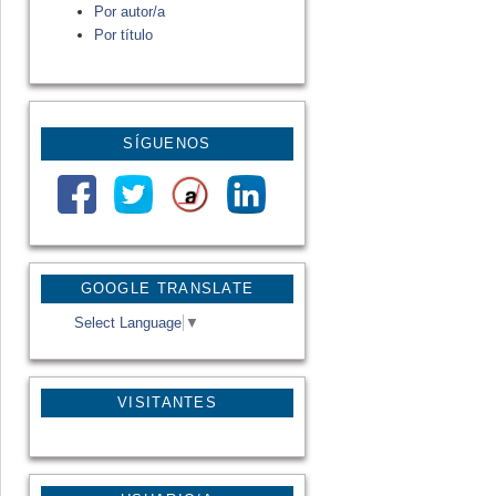
Por autor/a
Por título
SÍGUENOS
GOOGLE TRANSLATE
Select Language
▼
VISITANTES