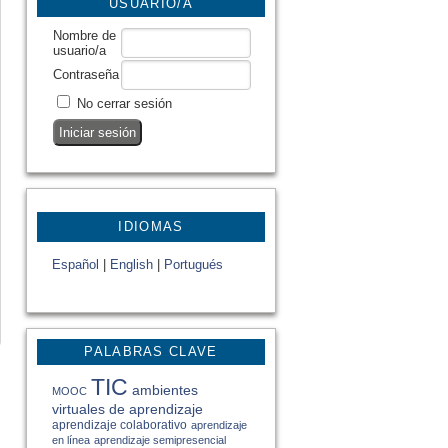
USUARIO/A
Nombre de
usuario/a
Contraseña
No cerrar sesión
IDIOMAS
Español
|
English
|
Portugués
PALABRAS CLAVE
TIC
ambientes
MOOC
virtuales de aprendizaje
aprendizaje colaborativo
aprendizaje
en línea
aprendizaje semipresencial