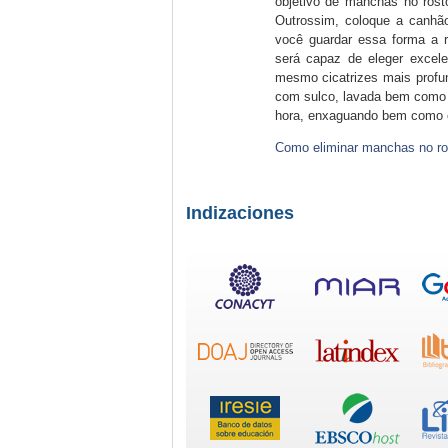
objetivo de manchas no rosto
Outrossim, coloque a canhão
você guardar essa forma a r
será capaz de eleger excele
mesmo cicatrizes mais profun
com sulco, lavada bem como 
hora, enxaguando bem como c
Como eliminar manchas no ro
Indizaciones