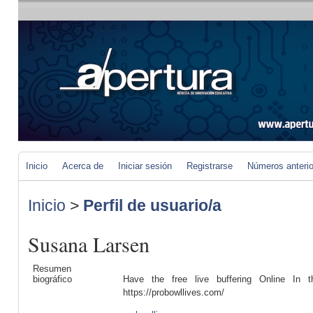
Inicio
Acerca de
Iniciar sesión
Registrarse
Números anteri
Inicio
>
Perfil de usuario/a
Susana Larsen
Resumen
biográfico
Have the free live buffering Online In th
https://probowllives.com/