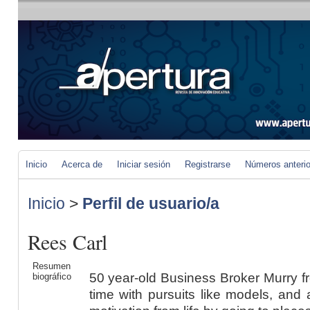
Inicio
Acerca de
Iniciar sesión
Registrarse
Números anteri
Inicio
>
Perfil de usuario/a
Rees Carl
Resumen
50 year-old Business Broker Murry f
biográfico
time with pursuits like models, and a