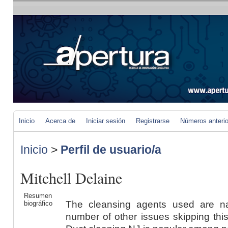
Inicio
Acerca de
Iniciar sesión
Registrarse
Números anteri
Inicio
>
Perfil de usuario/a
Mitchell Delaine
Resumen
The cleansing agents used are nat
biográfico
number of other issues skipping thi