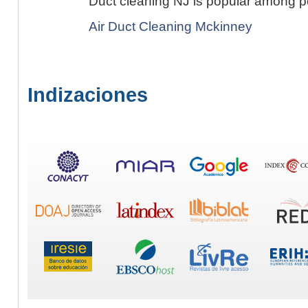
Duct cleaning NJ is popular among p
Air Duct Cleaning Mckinney
Indizaciones