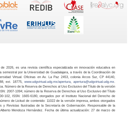
 de 2026, es una revista científica especializada en innovación educativa en
a semestral por la Universidad de Guadalajara, a través de la Coordinación de
ersidad Virtual. Oficinas en Av. La Paz 2453, colonia Arcos Sur, CP 44140,
888, ext. 18775,
www.udgvirtual.udg.mx/apertura
,
apertura@udgvirtual.udg.mx
.
a. Número de la Reserva de Derechos al Uso Exclusivo del Título de la versión
SSN: 2007-1094; número de la Reserva de Derechos al Uso Exclusivo del Título
0-102, ISSN: 1665-6180, otorgados por el Instituto Nacional del Derecho de
 número de Licitud de contenido: 11022 de la versión impresa, ambos otorgados
nes y Revistas Ilustradas de la Secretaría de Gobernación. Responsable de la
o Alberto Mendoza Hernández. Fecha de última actualización: 27 de marzo de