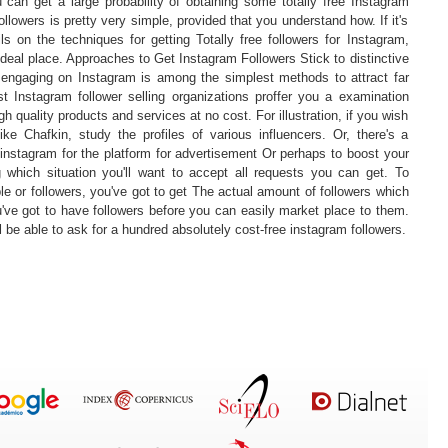
u can get a large probability of obtaining some totally free Instagram
ollowers is pretty very simple, provided that you understand how. If it's
s on the techniques for getting Totally free followers for Instagram,
 ideal place. Approaches to Get Instagram Followers Stick to distinctive
 engaging on Instagram is among the simplest methods to attract far
t Instagram follower selling organizations proffer you a examination
gh quality products and services at no cost. For illustration, if you wish
ike Chafkin, study the profiles of various influencers. Or, there's a
instagram for the platform for advertisement Or perhaps to boost your
 which situation you'll want to accept all requests you can get. To
le or followers, you've got to get The actual amount of followers which
u've got to have followers before you can easily market place to them.
l be able to ask for a hundred absolutely cost-free instagram followers.