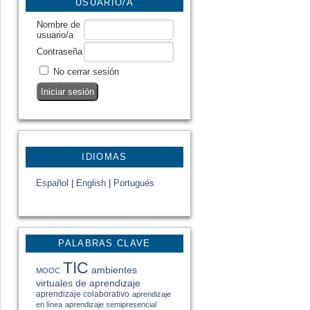
USUARIO/A
Nombre de
usuario/a
Contraseña
No cerrar sesión
IDIOMAS
Español
|
English
|
Portugués
PALABRAS CLAVE
TIC
ambientes
MOOC
virtuales de aprendizaje
aprendizaje colaborativo
aprendizaje
en línea
aprendizaje semipresencial