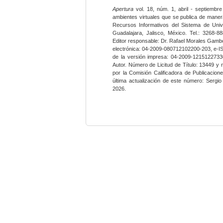
Apertura
vol. 18, núm. 1, abril - septiembre
ambientes virtuales que se publica de maner
Recursos Informativos del Sistema de Univ
Guadalajara, Jalisco, México. Tel.: 3268-8
Editor responsable: Dr. Rafael Morales Gambo
electrónica: 04-2009-080712102200-203, e-I
de la versión impresa: 04-2009-12151227330
Autor. Número de Licitud de Título: 13449 y
por la Comisión Calificadora de Publicacio
última actualización de este número: Sergi
2026.