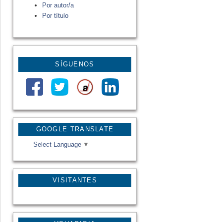
Por autor/a
Por título
SÍGUENOS
GOOGLE TRANSLATE
Select Language
▼
VISITANTES