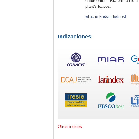
enforcement. Kratom tea is a 
plant's leaves.
what is kratom bali red
Indizaciones
Otros índices