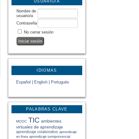
USUARIO/A
Nombre de
usuario/a
Contraseña
No cerrar sesión
IDIOMAS
Español
|
English
|
Portugués
PALABRAS CLAVE
TIC
ambientes
MOOC
virtuales de aprendizaje
aprendizaje colaborativo
aprendizaje
en línea
aprendizaje semipresencial