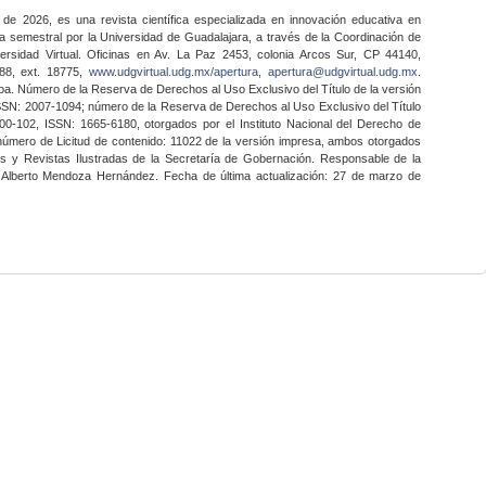
 de 2026, es una revista científica especializada en innovación educativa en
a semestral por la Universidad de Guadalajara, a través de la Coordinación de
ersidad Virtual. Oficinas en Av. La Paz 2453, colonia Arcos Sur, CP 44140,
888, ext. 18775,
www.udgvirtual.udg.mx/apertura
,
apertura@udgvirtual.udg.mx
.
a. Número de la Reserva de Derechos al Uso Exclusivo del Título de la versión
SSN: 2007-1094; número de la Reserva de Derechos al Uso Exclusivo del Título
0-102, ISSN: 1665-6180, otorgados por el Instituto Nacional del Derecho de
 número de Licitud de contenido: 11022 de la versión impresa, ambos otorgados
nes y Revistas Ilustradas de la Secretaría de Gobernación. Responsable de la
o Alberto Mendoza Hernández. Fecha de última actualización: 27 de marzo de