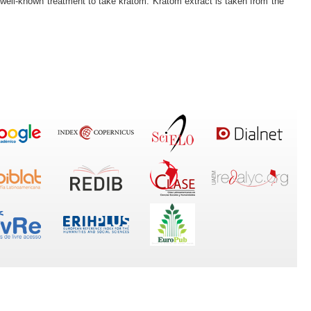
well-known treatment to take kratom. Kratom extract is taken from the