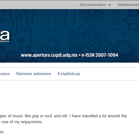
Red universitaria
Administració
trarse
Números anteriores
Estadísticas
 types of music like pop or rock and roll. I have travelled a lot around the
is one of my enjoyments.
ary