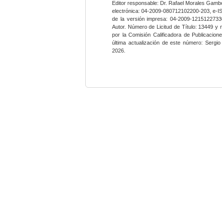
Editor responsable: Dr. Rafael Morales Gambo
electrónica: 04-2009-080712102200-203, e-I
de la versión impresa: 04-2009-12151227330
Autor. Número de Licitud de Título: 13449 y
por la Comisión Calificadora de Publicacio
última actualización de este número: Sergi
2026.