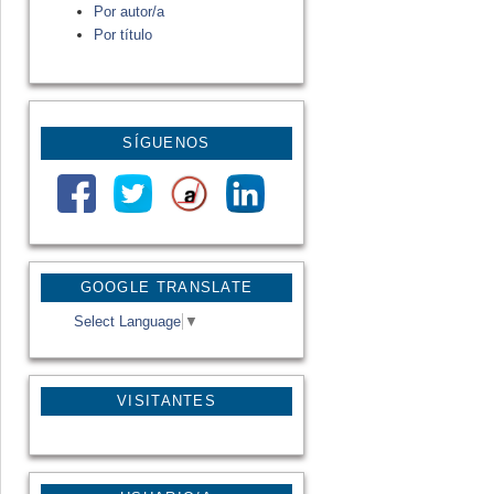
Por autor/a
Por título
SÍGUENOS
GOOGLE TRANSLATE
Select Language
▼
VISITANTES