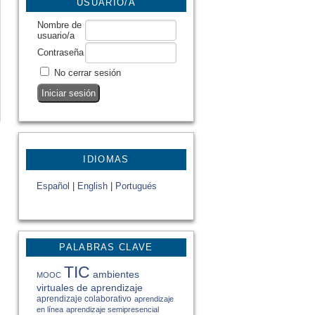
USUARIO/A
Nombre de
usuario/a
Contraseña
No cerrar sesión
IDIOMAS
Español
|
English
|
Portugués
PALABRAS CLAVE
TIC
ambientes
MOOC
virtuales de aprendizaje
aprendizaje colaborativo
aprendizaje
en línea
aprendizaje semipresencial