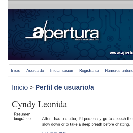
Inicio
Acerca de
Iniciar sesión
Registrarse
Números anteri
Inicio
>
Perfil de usuario/a
Cyndy Leonida
Resumen
biográfico
After i had a stutter, I'd personally go to speech th
slow down or to take a deep breath before chatting.