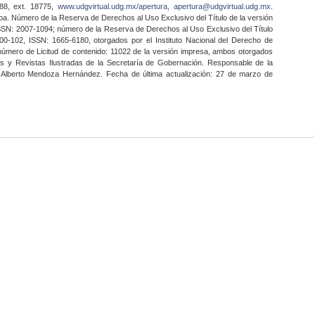
888, ext. 18775,
www.udgvirtual.udg.mx/apertura
,
apertura@udgvirtual.udg.mx
.
a. Número de la Reserva de Derechos al Uso Exclusivo del Título de la versión
SSN: 2007-1094; número de la Reserva de Derechos al Uso Exclusivo del Título
0-102, ISSN: 1665-6180, otorgados por el Instituto Nacional del Derecho de
 número de Licitud de contenido: 11022 de la versión impresa, ambos otorgados
nes y Revistas Ilustradas de la Secretaría de Gobernación. Responsable de la
o Alberto Mendoza Hernández. Fecha de última actualización: 27 de marzo de