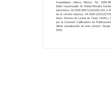
Guadalajara, Jalisco, México. Tel.: 3268-8
Editor responsable: Dr. Rafael Morales Gambo
electrónica: 04-2009-080712102200-203, e-I
de la versión impresa: 04-2009-12151227330
Autor. Número de Licitud de Título: 13449 y
por la Comisión Calificadora de Publicacio
última actualización de este número: Sergi
2026.