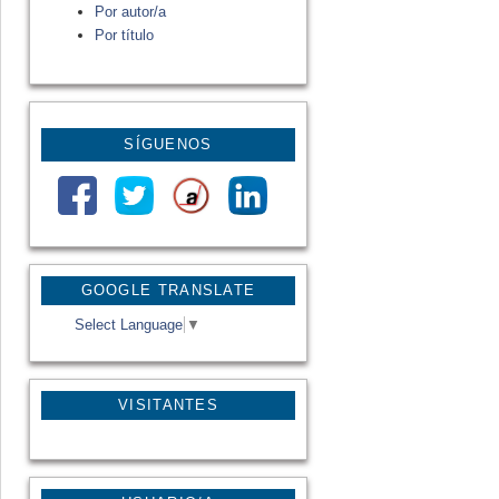
Por autor/a
Por título
SÍGUENOS
GOOGLE TRANSLATE
Select Language
▼
VISITANTES