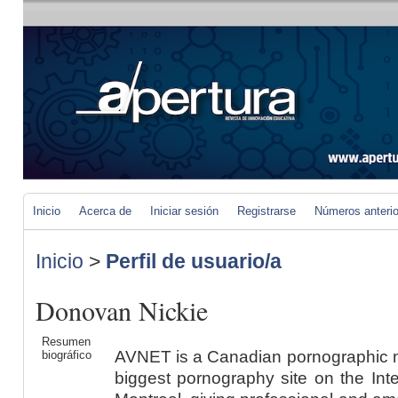
Inicio
Acerca de
Iniciar sesión
Registrarse
Números anteri
Inicio
>
Perfil de usuario/a
Donovan Nickie
Resumen
AVNET is a Canadian pornographic m
biográfico
biggest pornography site on the In