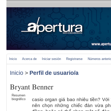
Inicio
Acerca de
Iniciar sesión
Registrarse
Números anteri
Inicio
>
Perfil de usuario/a
Bryant Benner
Resumen
casio organ giá bao nhiêu tiền? Với 
biográfico
nên chọn những chiếc đàn vừa phải