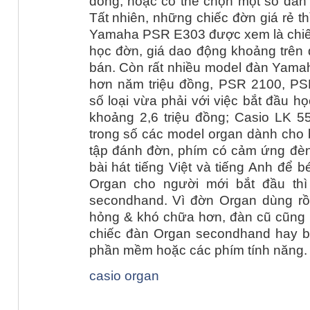
đồng, hoặc có thể chọn một số đàn t
Tất nhiên, những chiếc đờn giá rẻ t
Yamaha PSR E303 được xem là chiếc 
học đờn, giá dao động khoảng trên d
bán. Còn rất nhiều model đàn Yam
hơn năm triệu đồng, PSR 2100, PS
số loại vừa phải với việc bắt đầu 
khoảng 2,6 triệu đồng; Casio LK 55
trong số các model organ dành cho b
tập đánh đờn, phím có cảm ứng đèn
bài hát tiếng Việt và tiếng Anh để 
Organ cho người mới bắt đầu th
secondhand. Vì đờn Organ dùng rồ
hỏng & khó chữa hơn, đàn cũ cũng
chiếc đàn Organ secondhand hay bị 
phần mềm hoặc các phím tính năng.
casio organ