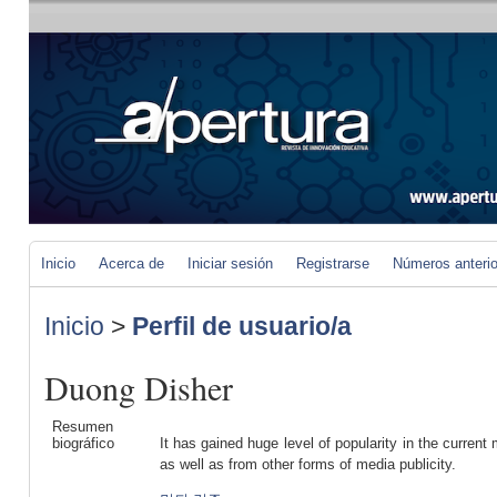
Inicio
Acerca de
Iniciar sesión
Registrarse
Números anteri
Inicio
>
Perfil de usuario/a
Duong Disher
Resumen
biográfico
It has gained huge level of popularity in the curren
as well as from other forms of media publicity.