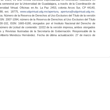
a semestral por la Universidad de Guadalajara, a través de la Coordinación de
ersidad Virtual. Oficinas en Av. La Paz 2453, colonia Arcos Sur, CP 44140,
888, ext. 18775,
www.udgvirtual.udg.mx/apertura
,
apertura@udgvirtual.udg.mx
.
a. Número de la Reserva de Derechos al Uso Exclusivo del Título de la versión
SSN: 2007-1094; número de la Reserva de Derechos al Uso Exclusivo del Título
0-102, ISSN: 1665-6180, otorgados por el Instituto Nacional del Derecho de
 número de Licitud de contenido: 11022 de la versión impresa, ambos otorgados
nes y Revistas Ilustradas de la Secretaría de Gobernación. Responsable de la
o Alberto Mendoza Hernández. Fecha de última actualización: 27 de marzo de