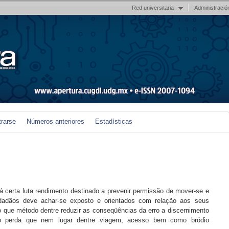
Red universitaria
Administració
trarse
Números anteriores
Estadísticas
há certa luta rendimento destinado a prevenir permissão de mover-se e
dadãos deve achar-se exposto e orientados com relação aos seus
to que método dentre reduzir as conseqüências da erro a discernimento
 perda que nem lugar dentre viagem, acesso bem como bródio