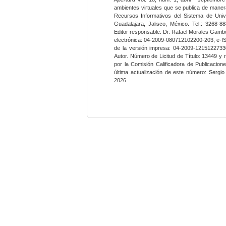
ambientes virtuales que se publica de maner
Recursos Informativos del Sistema de Univ
Guadalajara, Jalisco, México. Tel.: 3268-8
Editor responsable: Dr. Rafael Morales Gambo
electrónica: 04-2009-080712102200-203, e-I
de la versión impresa: 04-2009-12151227330
Autor. Número de Licitud de Título: 13449 y
por la Comisión Calificadora de Publicacio
última actualización de este número: Sergi
2026.