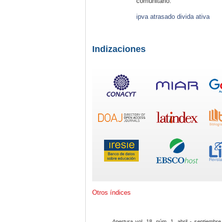
comunitário.
ipva atrasado divida ativa
Indizaciones
Otros índices
Apertura
vol. 18, núm. 1, abril - septiembre