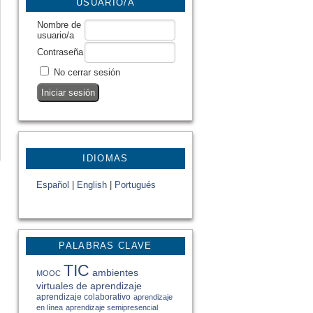
USUARIO/A
Nombre de
usuario/a
Contraseña
No cerrar sesión
IDIOMAS
Español
|
English
|
Portugués
PALABRAS CLAVE
TIC
ambientes
MOOC
virtuales de aprendizaje
aprendizaje colaborativo
aprendizaje
en línea
aprendizaje semipresencial