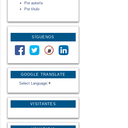
Por autor/a
Por título
SÍGUENOS
GOOGLE TRANSLATE
Select Language
▼
VISITANTES