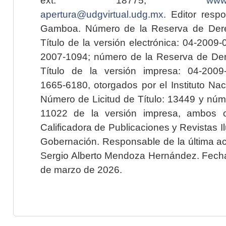
ext. 18775,
www.
apertura@udgvirtual.udg.mx
. Editor resp
Gamboa. Número de la Reserva de Dere
Título de la versión electrónica: 04-200
2007-1094; número de la Reserva de Der
Título de la versión impresa: 04-200
1665-6180, otorgados por el Instituto Nac
Número de Licitud de Título: 13449 y núme
11022 de la versión impresa, ambos o
Calificadora de Publicaciones y Revistas I
Gobernación. Responsable de la última ac
Sergio Alberto Mendoza Hernández. Fecha 
de marzo de 2026.