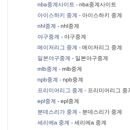
nba중계사이트
- nba중계사이트
아이스하키 중계
- 아이스하키 중계
nhl중계
- nhl중계
야구중계
- 야구중계
메이저리그 중계
- 메이저리그 중계
일본야구중계
- 일본야구중계
mlb중계
- mlb중계
npb중계
- npb중계
프리미어리그 중계
- 프리미어리그 중
epl중계
- epl중계
분데스리가 중계
- 분데스리가 중계
세리에a 중계
- 세리에a 중계