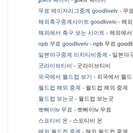
무료 메이저리그중계 goodlivetv
- 무료
해외축구중계사이트 goodlivetv
- 해외
해외에서 축구 보는 사이트
- 해외에서
npb 무료 goodlivetv
- npb 무료 goodli
일본야구중계 리치티비중계
- 일본야
굿라이브티비
- 굿라이브티비
외국에서 월드컵 보기
- 외국에서 월드
월드컵 해외 중계
- 월드컵 해외 중계
월드컵 보는곳
- 월드컵 보는곳
뽀빠이tv 무료
- 뽀빠이tv 무료
스포티비 온
- 스포티비 온
해외 월드컵 중계
- 해외 월드컵 중계