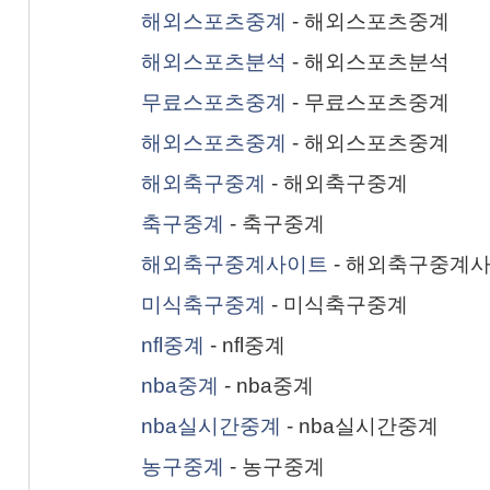
해외스포츠중계
- 해외스포츠중계
해외스포츠분석
- 해외스포츠분석
무료스포츠중계
- 무료스포츠중계
해외스포츠중계
- 해외스포츠중계
해외축구중계
- 해외축구중계
축구중계
- 축구중계
해외축구중계사이트
- 해외축구중계
미식축구중계
- 미식축구중계
nfl중계
- nfl중계
nba중계
- nba중계
nba실시간중계
- nba실시간중계
농구중계
- 농구중계