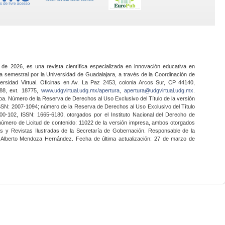
 de 2026, es una revista científica especializada en innovación educativa en
a semestral por la Universidad de Guadalajara, a través de la Coordinación de
ersidad Virtual. Oficinas en Av. La Paz 2453, colonia Arcos Sur, CP 44140,
888, ext. 18775,
www.udgvirtual.udg.mx/apertura
,
apertura@udgvirtual.udg.mx
.
a. Número de la Reserva de Derechos al Uso Exclusivo del Título de la versión
SSN: 2007-1094; número de la Reserva de Derechos al Uso Exclusivo del Título
0-102, ISSN: 1665-6180, otorgados por el Instituto Nacional del Derecho de
 número de Licitud de contenido: 11022 de la versión impresa, ambos otorgados
nes y Revistas Ilustradas de la Secretaría de Gobernación. Responsable de la
o Alberto Mendoza Hernández. Fecha de última actualización: 27 de marzo de