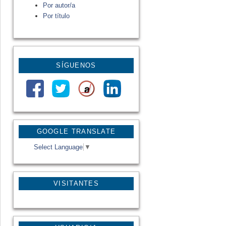
Por autor/a
Por título
SÍGUENOS
GOOGLE TRANSLATE
Select Language
▼
VISITANTES