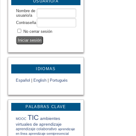
USUARIO/A
Nombre de
usuario/a
Contraseña
No cerrar sesión
IDIOMAS
Español
|
English
|
Portugués
PALABRAS CLAVE
TIC
ambientes
MOOC
virtuales de aprendizaje
aprendizaje colaborativo
aprendizaje
en línea
aprendizaje semipresencial