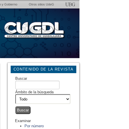
n y Gobierno
Otros sitios UdeG
CONTENIDO DE LA REVISTA
Buscar
Ámbito de la búsqueda
Examinar
Por número