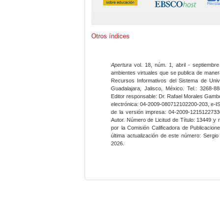
Otros índices
Apertura
vol. 18, núm. 1, abril - septiembre
ambientes virtuales que se publica de maner
Recursos Informativos del Sistema de Univ
Guadalajara, Jalisco, México. Tel.: 3268-8
Editor responsable: Dr. Rafael Morales Gambo
electrónica: 04-2009-080712102200-203, e-I
de la versión impresa: 04-2009-12151227330
Autor. Número de Licitud de Título: 13449 y
por la Comisión Calificadora de Publicacio
última actualización de este número: Sergi
2026.