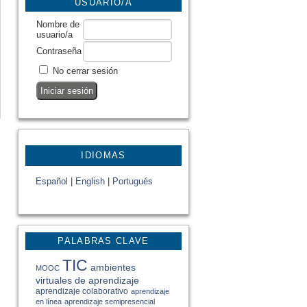
USUARIO/A
Nombre de
usuario/a
Contraseña
No cerrar sesión
IDIOMAS
Español
|
English
|
Portugués
PALABRAS CLAVE
TIC
ambientes
MOOC
virtuales de aprendizaje
aprendizaje colaborativo
aprendizaje
en línea
aprendizaje semipresencial