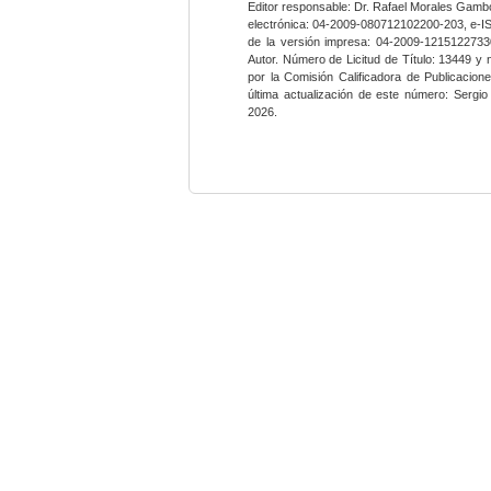
Editor responsable: Dr. Rafael Morales Gambo
electrónica: 04-2009-080712102200-203, e-I
de la versión impresa: 04-2009-12151227330
Autor. Número de Licitud de Título: 13449 y
por la Comisión Calificadora de Publicacio
última actualización de este número: Sergi
2026.