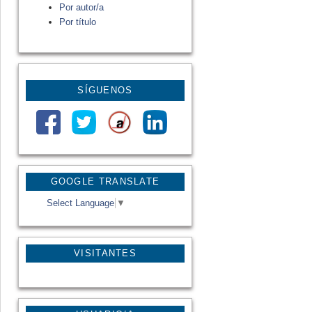
Por autor/a
Por título
SÍGUENOS
GOOGLE TRANSLATE
Select Language
▼
VISITANTES