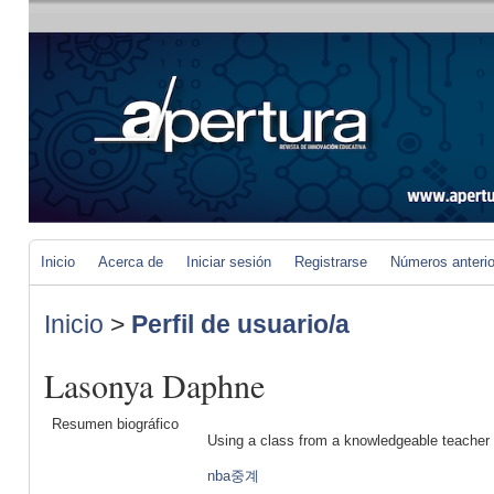
Inicio
Acerca de
Iniciar sesión
Registrarse
Números anteri
Inicio
>
Perfil de usuario/a
Lasonya Daphne
Resumen biográfico
Using a class from a knowledgeable teacher wi
nba중계