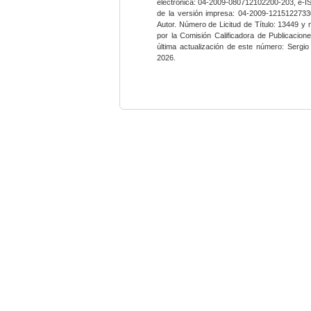
electrónica: 04-2009-080712102200-203, e-I
de la versión impresa: 04-2009-12151227330
Autor. Número de Licitud de Título: 13449 y
por la Comisión Calificadora de Publicacio
última actualización de este número: Sergi
2026.