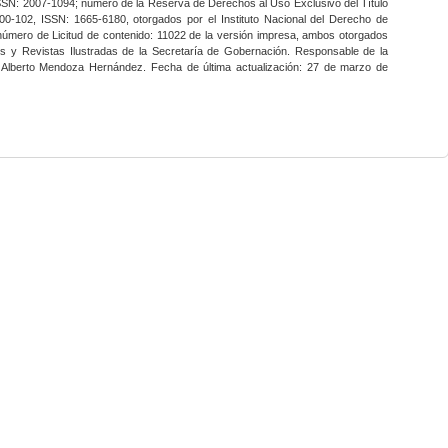
SSN: 2007-1094; número de la Reserva de Derechos al Uso Exclusivo del Título
0-102, ISSN: 1665-6180, otorgados por el Instituto Nacional del Derecho de
 número de Licitud de contenido: 11022 de la versión impresa, ambos otorgados
nes y Revistas Ilustradas de la Secretaría de Gobernación. Responsable de la
o Alberto Mendoza Hernández. Fecha de última actualización: 27 de marzo de