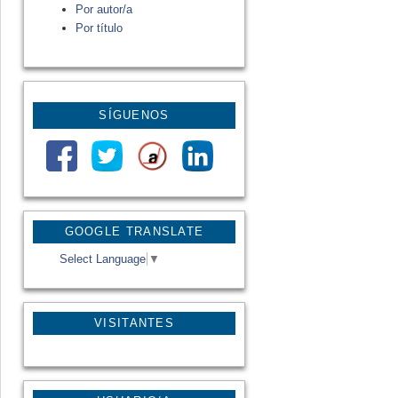
Por autor/a
Por título
SÍGUENOS
GOOGLE TRANSLATE
Select Language
▼
VISITANTES