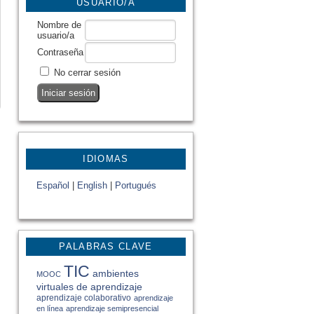
USUARIO/A
Nombre de
usuario/a
Contraseña
No cerrar sesión
IDIOMAS
Español
|
English
|
Portugués
PALABRAS CLAVE
TIC
ambientes
MOOC
virtuales de aprendizaje
aprendizaje colaborativo
aprendizaje
en línea
aprendizaje semipresencial