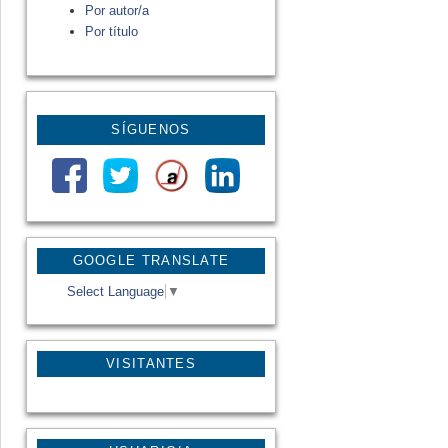
Por autor/a
Por título
SÍGUENOS
GOOGLE TRANSLATE
Select Language
▼
VISITANTES