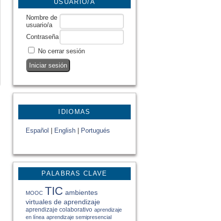
USUARIO/A
Nombre de
usuario/a
Contraseña
No cerrar sesión
IDIOMAS
Español
|
English
|
Portugués
PALABRAS CLAVE
TIC
ambientes
MOOC
virtuales de aprendizaje
aprendizaje colaborativo
aprendizaje
en línea
aprendizaje semipresencial