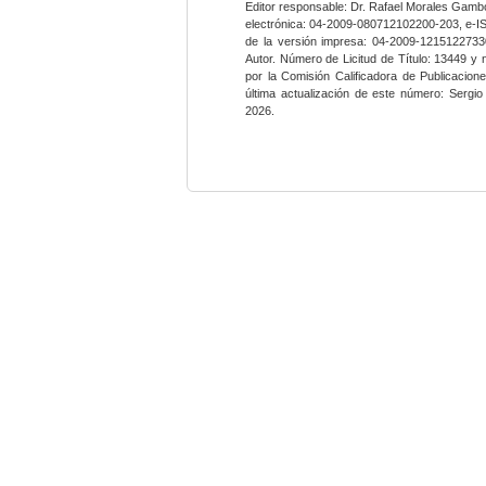
Editor responsable: Dr. Rafael Morales Gambo
electrónica: 04-2009-080712102200-203, e-I
de la versión impresa: 04-2009-12151227330
Autor. Número de Licitud de Título: 13449 y
por la Comisión Calificadora de Publicacio
última actualización de este número: Sergi
2026.