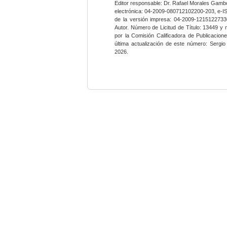
Editor responsable: Dr. Rafael Morales Gambo
electrónica: 04-2009-080712102200-203, e-I
de la versión impresa: 04-2009-12151227330
Autor. Número de Licitud de Título: 13449 y
por la Comisión Calificadora de Publicacio
última actualización de este número: Sergi
2026.