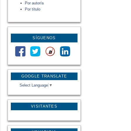
Por autor/a
Por título
SÍGUENOS
GOOGLE TRANSLATE
Select Language
▼
VISITANTES