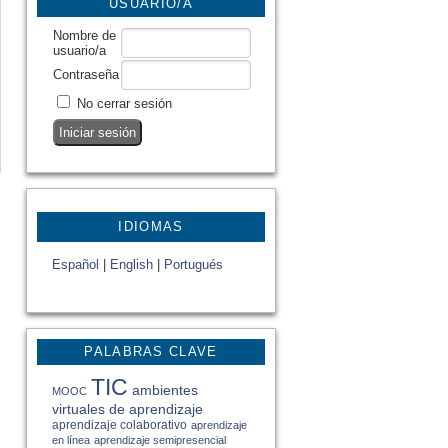
USUARIO/A
Nombre de
usuario/a
Contraseña
No cerrar sesión
IDIOMAS
Español
|
English
|
Portugués
PALABRAS CLAVE
TIC
ambientes
MOOC
virtuales de aprendizaje
aprendizaje colaborativo
aprendizaje
en línea
aprendizaje semipresencial