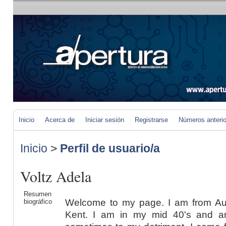
Inicio
Acerca de
Iniciar sesión
Registrarse
Números anteri
Inicio
>
Perfil de usuario/a
Voltz Adela
Resumen
Welcome to my page. I am from Au
biográfico
Kent. I am in my mid 40's and a