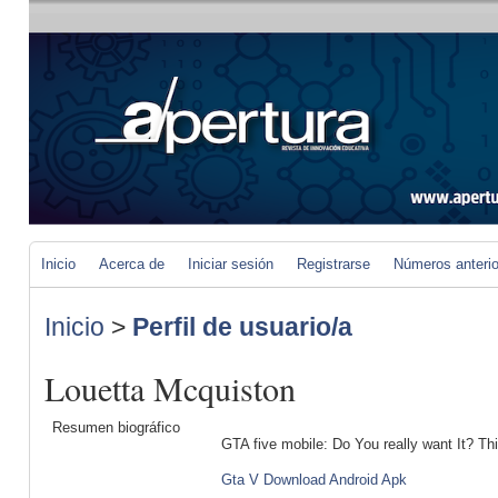
Inicio
Acerca de
Iniciar sesión
Registrarse
Números anteri
Inicio
>
Perfil de usuario/a
Louetta Mcquiston
Resumen biográfico
GTA five mobile: Do You really want It? Th
Gta V Download Android Apk