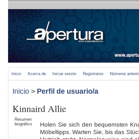
Inicio
Acerca de
Iniciar sesión
Registrarse
Números anteri
Inicio
>
Perfil de usuario/a
Kinnaird Allie
Resumen
Holen Sie sich den bequemsten Knal
biográfico
Möbeltipps. Warten Sie, bis das Stüc