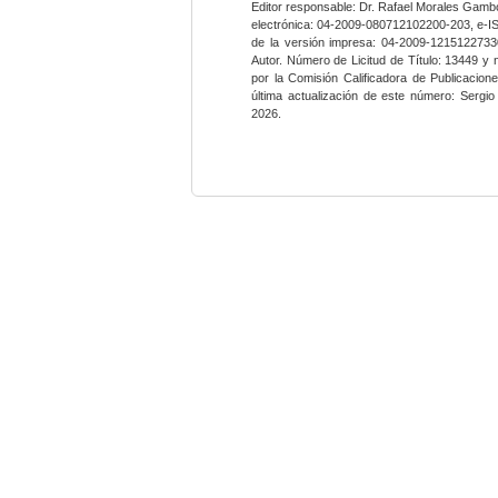
Editor responsable: Dr. Rafael Morales Gambo
electrónica: 04-2009-080712102200-203, e-I
de la versión impresa: 04-2009-12151227330
Autor. Número de Licitud de Título: 13449 y
por la Comisión Calificadora de Publicacio
última actualización de este número: Sergi
2026.