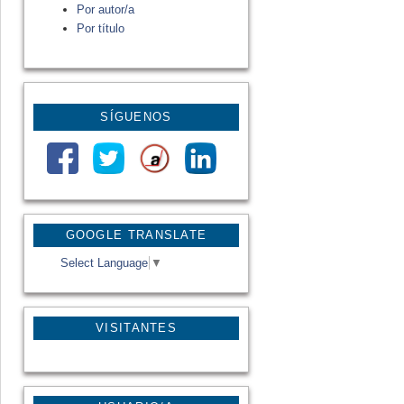
Por autor/a
Por título
SÍGUENOS
GOOGLE TRANSLATE
Select Language
▼
VISITANTES