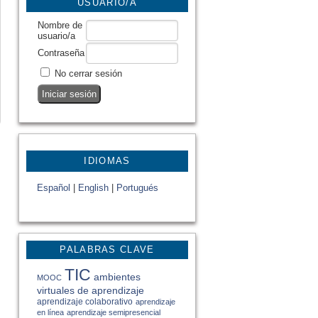
USUARIO/A
Nombre de
usuario/a
Contraseña
No cerrar sesión
IDIOMAS
Español
|
English
|
Portugués
PALABRAS CLAVE
TIC
ambientes
MOOC
virtuales de aprendizaje
aprendizaje colaborativo
aprendizaje
en línea
aprendizaje semipresencial