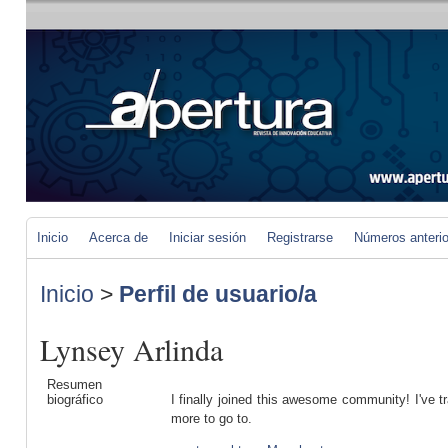
Inicio
Acerca de
Iniciar sesión
Registrarse
Números anteri
Inicio
>
Perfil de usuario/a
Lynsey Arlinda
Resumen
biográfico
I finally joined this awesome community! I've t
more to go to.