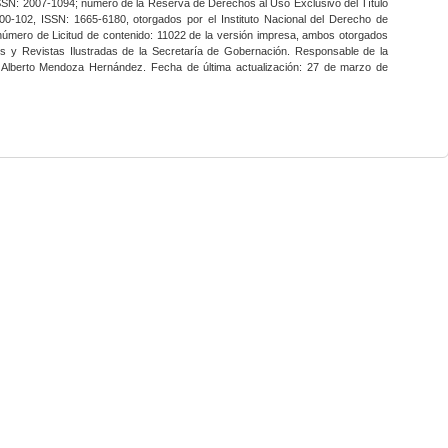
SSN: 2007-1094; número de la Reserva de Derechos al Uso Exclusivo del Título
0-102, ISSN: 1665-6180, otorgados por el Instituto Nacional del Derecho de
 número de Licitud de contenido: 11022 de la versión impresa, ambos otorgados
nes y Revistas Ilustradas de la Secretaría de Gobernación. Responsable de la
o Alberto Mendoza Hernández. Fecha de última actualización: 27 de marzo de