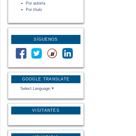
Por autor/a
Por título
SÍGUENOS
GOOGLE TRANSLATE
Select Language
▼
VISITANTES