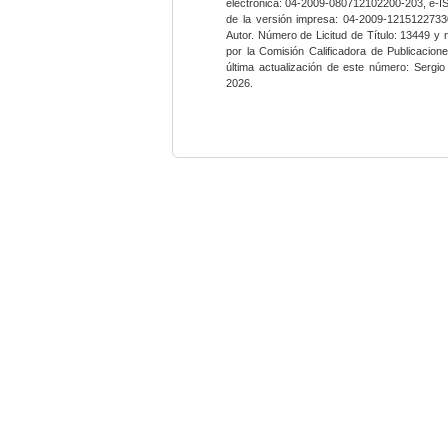
electrónica: 04-2009-080712102200-203, e-I
de la versión impresa: 04-2009-12151227330
Autor. Número de Licitud de Título: 13449 y
por la Comisión Calificadora de Publicacio
última actualización de este número: Sergi
2026.