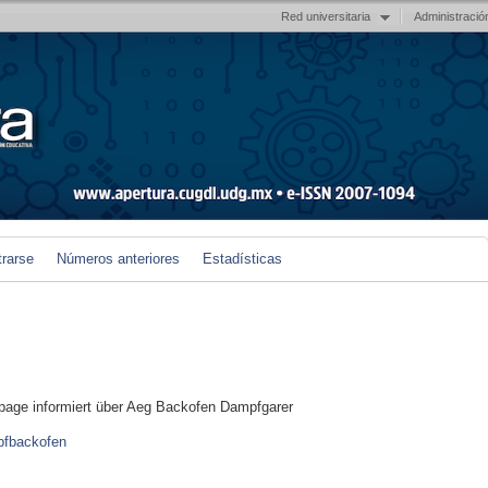
Red universitaria
Administració
trarse
Números anteriores
Estadísticas
age informiert über Aeg Backofen Dampfgarer
pfbackofen