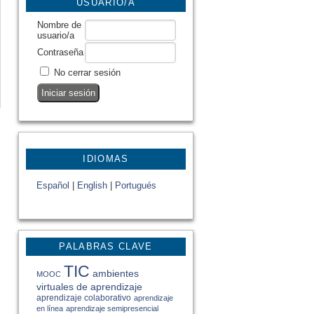
USUARIO/A
Nombre de
usuario/a
Contraseña
No cerrar sesión
IDIOMAS
Español
|
English
|
Portugués
PALABRAS CLAVE
TIC
ambientes
MOOC
virtuales de aprendizaje
aprendizaje colaborativo
aprendizaje
en línea
aprendizaje semipresencial