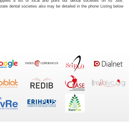
plies a list of local and point out dental societies on its Site,
tate dental societies also may be detailed in the phone Listing below