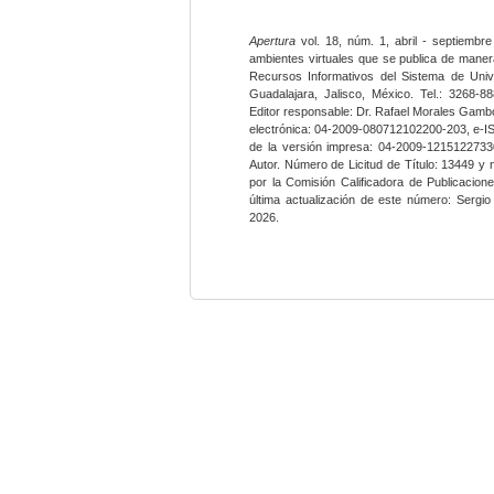
Apertura
vol. 18, núm. 1, abril - septiembre
ambientes virtuales que se publica de maner
Recursos Informativos del Sistema de Univ
Guadalajara, Jalisco, México. Tel.: 3268-8
Editor responsable: Dr. Rafael Morales Gambo
electrónica: 04-2009-080712102200-203, e-I
de la versión impresa: 04-2009-12151227330
Autor. Número de Licitud de Título: 13449 y
por la Comisión Calificadora de Publicacio
última actualización de este número: Sergi
2026.