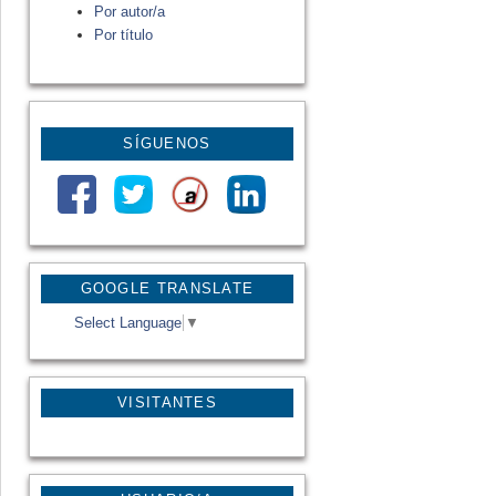
Por autor/a
Por título
SÍGUENOS
GOOGLE TRANSLATE
Select Language
▼
VISITANTES