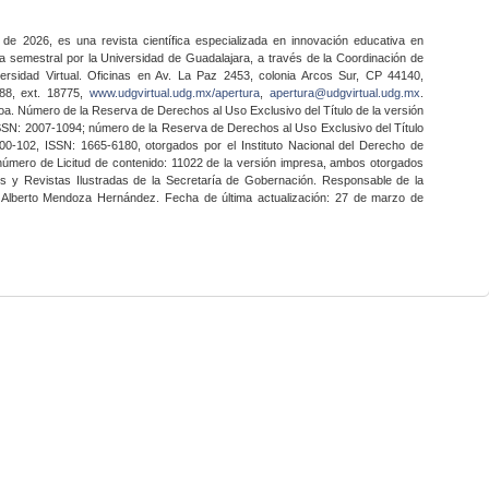
 de 2026, es una revista científica especializada en innovación educativa en
a semestral por la Universidad de Guadalajara, a través de la Coordinación de
ersidad Virtual. Oficinas en Av. La Paz 2453, colonia Arcos Sur, CP 44140,
888, ext. 18775,
www.udgvirtual.udg.mx/apertura
,
apertura@udgvirtual.udg.mx
.
a. Número de la Reserva de Derechos al Uso Exclusivo del Título de la versión
SSN: 2007-1094; número de la Reserva de Derechos al Uso Exclusivo del Título
0-102, ISSN: 1665-6180, otorgados por el Instituto Nacional del Derecho de
 número de Licitud de contenido: 11022 de la versión impresa, ambos otorgados
nes y Revistas Ilustradas de la Secretaría de Gobernación. Responsable de la
o Alberto Mendoza Hernández. Fecha de última actualización: 27 de marzo de