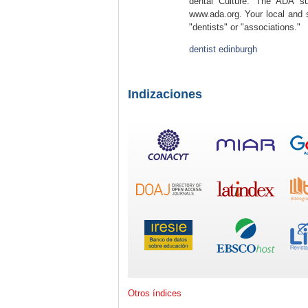
dental Culture. The ADA sup
www.ada.org. Your local and s
"dentists" or "associations."
dentist edinburgh
Indizaciones
Otros índices