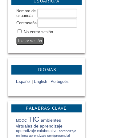
USUARIO/A
Nombre de
usuario/a
Contraseña
No cerrar sesión
IDIOMAS
Español
|
English
|
Portugués
PALABRAS CLAVE
TIC
ambientes
MOOC
virtuales de aprendizaje
aprendizaje colaborativo
aprendizaje
en línea
aprendizaje semipresencial