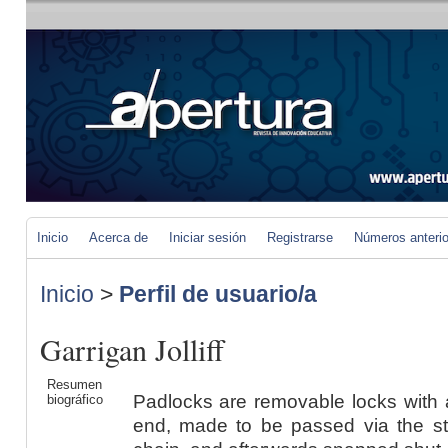
Inicio
Acerca de
Iniciar sesión
Registrarse
Números anteri
Inicio
>
Perfil de usuario/a
Garrigan Jolliff
Resumen
Padlocks are removable locks with
biográfico
end, made to be passed via the sta