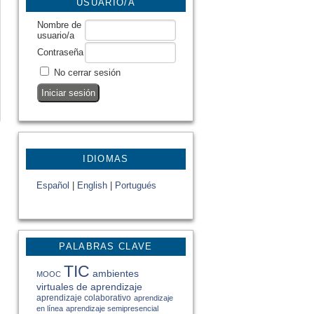
USUARIO/A
Nombre de
usuario/a
Contraseña
No cerrar sesión
IDIOMAS
Español
|
English
|
Portugués
PALABRAS CLAVE
TIC
ambientes
MOOC
virtuales de aprendizaje
aprendizaje colaborativo
aprendizaje
en línea
aprendizaje semipresencial