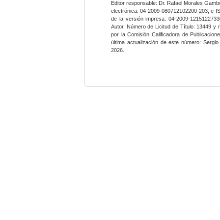
Editor responsable: Dr. Rafael Morales Gambo
electrónica: 04-2009-080712102200-203, e-I
de la versión impresa: 04-2009-12151227330
Autor. Número de Licitud de Título: 13449 y
por la Comisión Calificadora de Publicacio
última actualización de este número: Sergi
2026.