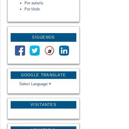
Por autor/a
Por título
SÍGUENOS
GOOGLE TRANSLATE
Select Language
▼
VISITANTES