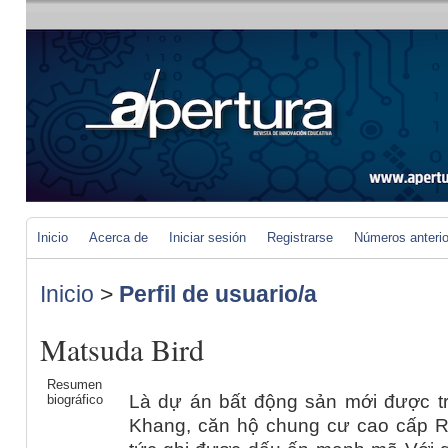
Inicio
Acerca de
Iniciar sesión
Registrarse
Números anteri
Inicio
>
Perfil de usuario/a
Matsuda Bird
Resumen
Là dự án bất động sản mới được tr
biográfico
Khang, căn hộ chung cư cao cấp 