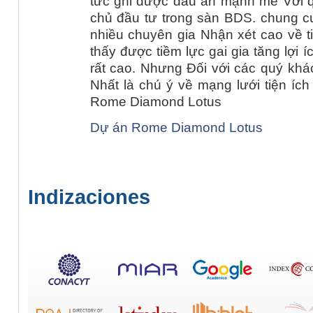
tức ghi được dấu ấn mạnh mẽ Với 
chủ đầu tư trong sàn BDS. chung c
nhiều chuyên gia Nhận xét cao về 
thấy được tiềm lực gai gia tăng lợi
rất cao. Nhưng Đối với các quý khá
Nhất là chú ý về mạng lưới tiện ích
Rome Diamond Lotus
Dự án Rome Diamond Lotus
Indizaciones