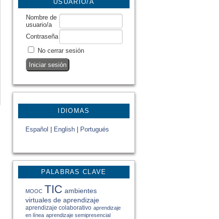
USUARIO/A
Nombre de
usuario/a
Contraseña
No cerrar sesión
IDIOMAS
Español
|
English
|
Portugués
PALABRAS CLAVE
TIC
ambientes
MOOC
virtuales de aprendizaje
aprendizaje colaborativo
aprendizaje
en línea
aprendizaje semipresencial