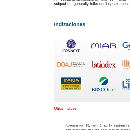
subject but generally folks don't speak about
Indizaciones
Otros índices
Apertura
vol. 18, núm. 1, abril - septiembre
ambientes virtuales que se publica de maner