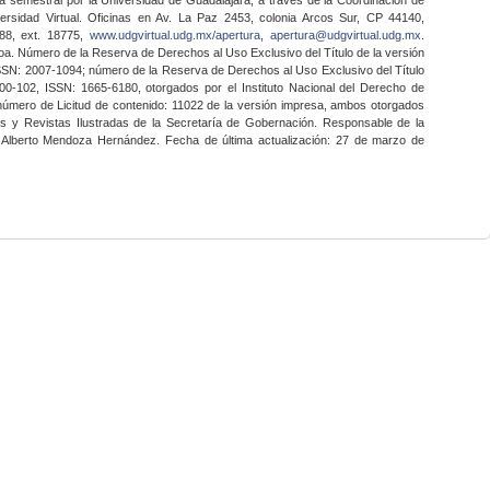
ersidad Virtual. Oficinas en Av. La Paz 2453, colonia Arcos Sur, CP 44140,
888, ext. 18775,
www.udgvirtual.udg.mx/apertura
,
apertura@udgvirtual.udg.mx
.
a. Número de la Reserva de Derechos al Uso Exclusivo del Título de la versión
SSN: 2007-1094; número de la Reserva de Derechos al Uso Exclusivo del Título
0-102, ISSN: 1665-6180, otorgados por el Instituto Nacional del Derecho de
 número de Licitud de contenido: 11022 de la versión impresa, ambos otorgados
nes y Revistas Ilustradas de la Secretaría de Gobernación. Responsable de la
o Alberto Mendoza Hernández. Fecha de última actualización: 27 de marzo de