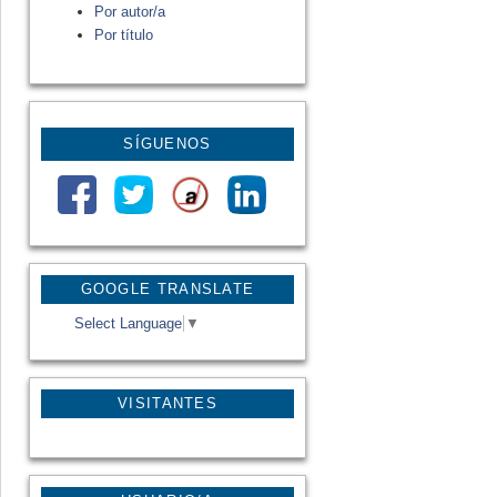
Por autor/a
Por título
SÍGUENOS
GOOGLE TRANSLATE
Select Language
▼
VISITANTES