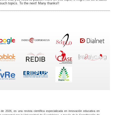
 such topics. To the next! Many thanks!!
 de 2026, es una revista científica especializada en innovación educativa en
a semestral por la Universidad de Guadalajara, a través de la Coordinación de