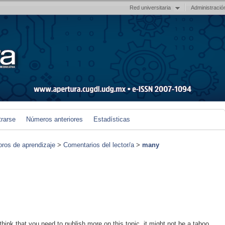
Red universitaria
Administració
trarse
Números anteriores
Estadísticas
foros de aprendizaje
>
Comentarios del lector/a
>
many
hink that you need to publish more on this topic, it might not be a taboo