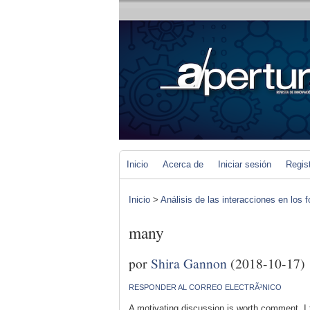
Inicio
Acerca de
Iniciar sesión
Regis
Inicio
>
Análisis de las interacciones en los 
many
por
Shira Gannon
(2018-10-17)
RESPONDER AL CORREO ELECTRÃ³NICO
A motivating discussion is worth comment. I t