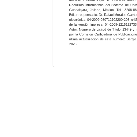
Recursos Informativos del Sistema de Univ
Guadalajara, Jalisco, México. Tel.: 3268-8
Editor responsable: Dr. Rafael Morales Gambo
electrónica: 04-2009-080712102200-203, e-I
de la versión impresa: 04-2009-12151227330
Autor. Número de Licitud de Título: 13449 y
por la Comisión Calificadora de Publicacio
última actualización de este número: Sergi
2026.