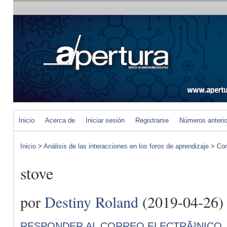
Inicio
Acerca de
Iniciar sesión
Registrarse
Números anteri
Inicio
>
Análisis de las interacciones en los foros de aprendizaje
>
Com
stove
por
Destiny Roland
(2019-04-26)
RESPONDER AL CORREO ELECTRÃ³NICO