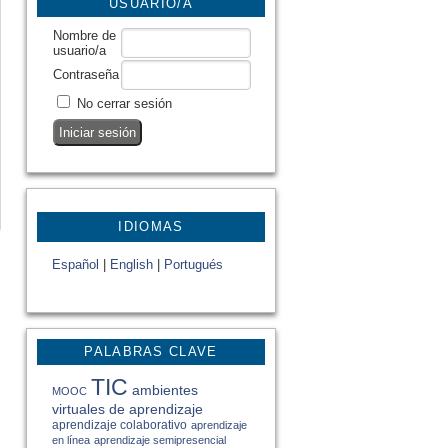
USUARIO/A
Nombre de
usuario/a
Contraseña
No cerrar sesión
IDIOMAS
Español
|
English
|
Portugués
PALABRAS CLAVE
TIC
ambientes
MOOC
virtuales de aprendizaje
aprendizaje colaborativo
aprendizaje
en línea
aprendizaje semipresencial