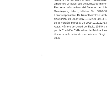
ambientes virtuales que se publica de maner
Recursos Informativos del Sistema de Univ
Guadalajara, Jalisco, México. Tel.: 3268-8
Editor responsable: Dr. Rafael Morales Gambo
electrónica: 04-2009-080712102200-203, e-I
de la versión impresa: 04-2009-12151227330
Autor. Número de Licitud de Título: 13449 y
por la Comisión Calificadora de Publicacio
última actualización de este número: Sergi
2026.