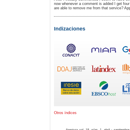
now whenever a comment is added I get four
are able to remove me from that service? Appr
Indizaciones
Otros índices
Apertura
vol. 18, núm. 1, abril - septiembre