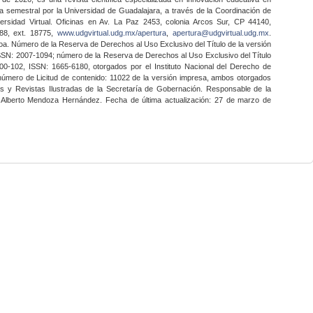
a semestral por la Universidad de Guadalajara, a través de la Coordinación de
ersidad Virtual. Oficinas en Av. La Paz 2453, colonia Arcos Sur, CP 44140,
888, ext. 18775,
www.udgvirtual.udg.mx/apertura
,
apertura@udgvirtual.udg.mx
.
a. Número de la Reserva de Derechos al Uso Exclusivo del Título de la versión
SSN: 2007-1094; número de la Reserva de Derechos al Uso Exclusivo del Título
0-102, ISSN: 1665-6180, otorgados por el Instituto Nacional del Derecho de
 número de Licitud de contenido: 11022 de la versión impresa, ambos otorgados
nes y Revistas Ilustradas de la Secretaría de Gobernación. Responsable de la
o Alberto Mendoza Hernández. Fecha de última actualización: 27 de marzo de