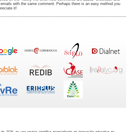
 emails with the same comment. Perhaps there is an easy method you
eciate it!
 de 2026, es una revista científica especializada en innovación educativa en