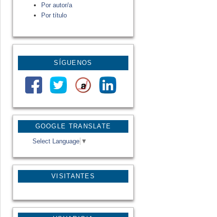
Por autor/a
Por título
SÍGUENOS
GOOGLE TRANSLATE
Select Language
▼
VISITANTES