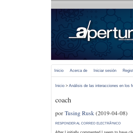
Inicio
Acerca de
Iniciar sesión
Regis
Inicio
>
Análisis de las interacciones en los 
coach
por
Tusing Rusk
(2019-04-08)
RESPONDER AL CORREO ELECTRÃ³NICO
After I initially commented I seem to have 