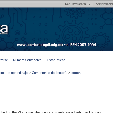
Red universitaria
Administració
trarse
Números anteriores
Estadísticas
foros de aprendizaje
>
Comentarios del lector/a
>
coach
clicked on the -Notify me when new comments are added- checkbox and