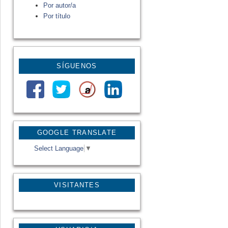
Por autor/a
Por título
SÍGUENOS
GOOGLE TRANSLATE
Select Language
▼
VISITANTES