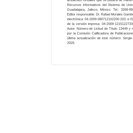
Recursos Informativos del Sistema de Univ
Guadalajara, Jalisco, México. Tel.: 3268-8
Editor responsable: Dr. Rafael Morales Gambo
electrónica: 04-2009-080712102200-203, e-I
de la versión impresa: 04-2009-12151227330
Autor. Número de Licitud de Título: 13449 y
por la Comisión Calificadora de Publicacio
última actualización de este número: Sergi
2026.