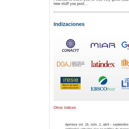
new stuff you post…
Indizaciones
Otros índices
Apertura
vol. 18, núm. 1, abril - septiembre
ambientes virtuales que se publica de maner