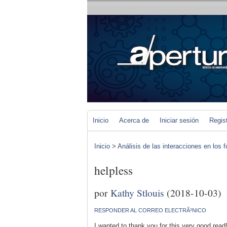
Inicio
Acerca de
Iniciar sesión
Regis
Inicio
>
Análisis de las interacciones en los 
helpless
por
Kathy Stlouis
(2018-10-03)
RESPONDER AL CORREO ELECTRÃ³NICO
I wanted to thank you for this very good read!