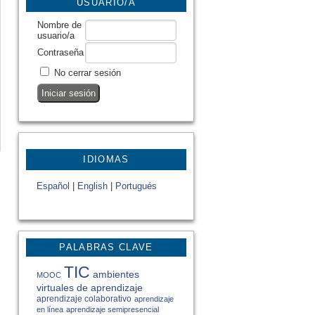
USUARIO/A
Nombre de
usuario/a
Contraseña
No cerrar sesión
IDIOMAS
Español
|
English
|
Portugués
PALABRAS CLAVE
TIC
ambientes
MOOC
virtuales de aprendizaje
aprendizaje colaborativo
aprendizaje
en línea
aprendizaje semipresencial