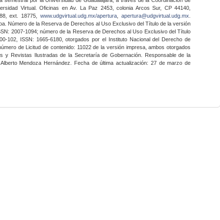
ersidad Virtual. Oficinas en Av. La Paz 2453, colonia Arcos Sur, CP 44140,
888, ext. 18775,
www.udgvirtual.udg.mx/apertura
,
apertura@udgvirtual.udg.mx
.
a. Número de la Reserva de Derechos al Uso Exclusivo del Título de la versión
SSN: 2007-1094; número de la Reserva de Derechos al Uso Exclusivo del Título
0-102, ISSN: 1665-6180, otorgados por el Instituto Nacional del Derecho de
 número de Licitud de contenido: 11022 de la versión impresa, ambos otorgados
nes y Revistas Ilustradas de la Secretaría de Gobernación. Responsable de la
o Alberto Mendoza Hernández. Fecha de última actualización: 27 de marzo de