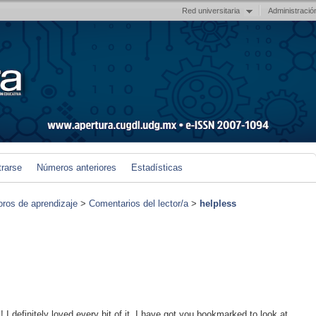
Red universitaria
Administració
trarse
Números anteriores
Estadísticas
foros de aprendizaje
>
Comentarios del lector/a
>
helpless
! I definitely loved every bit of it. I have got you bookmarked to look at