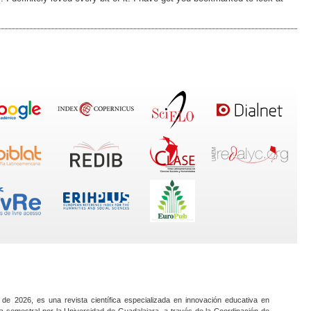
 de 2026, es una revista científica especializada en innovación educativa en
a semestral por la Universidad de Guadalajara, a través de la Coordinación de