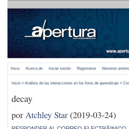
Inicio
Acerca de
Iniciar sesión
Registrarse
Números anteri
Inicio
>
Análisis de las interacciones en los foros de aprendizaje
>
Com
decay
por
Atchley Star
(2019-03-24)
RESPONDER AL CORREO ELECTRÃ³NICO