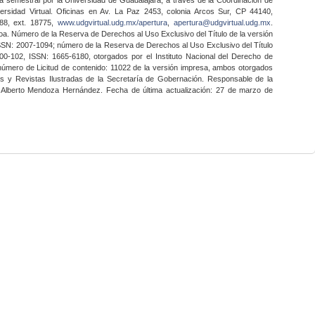
ersidad Virtual. Oficinas en Av. La Paz 2453, colonia Arcos Sur, CP 44140,
888, ext. 18775,
www.udgvirtual.udg.mx/apertura
,
apertura@udgvirtual.udg.mx
.
a. Número de la Reserva de Derechos al Uso Exclusivo del Título de la versión
SSN: 2007-1094; número de la Reserva de Derechos al Uso Exclusivo del Título
0-102, ISSN: 1665-6180, otorgados por el Instituto Nacional del Derecho de
 número de Licitud de contenido: 11022 de la versión impresa, ambos otorgados
nes y Revistas Ilustradas de la Secretaría de Gobernación. Responsable de la
o Alberto Mendoza Hernández. Fecha de última actualización: 27 de marzo de