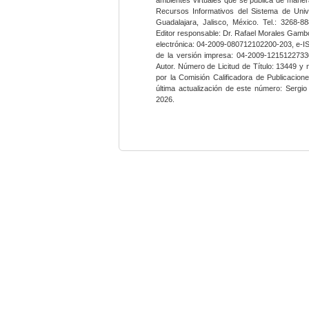
Recursos Informativos del Sistema de Univ
Guadalajara, Jalisco, México. Tel.: 3268-8
Editor responsable: Dr. Rafael Morales Gambo
electrónica: 04-2009-080712102200-203, e-I
de la versión impresa: 04-2009-12151227330
Autor. Número de Licitud de Título: 13449 y
por la Comisión Calificadora de Publicacio
última actualización de este número: Sergi
2026.