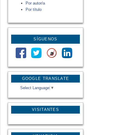
Por autor/a
Por título
SÍGUENOS
GOOGLE TRANSLATE
Select Language
▼
VISITANTES