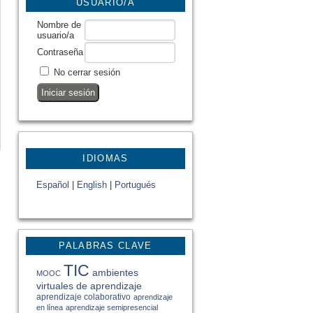
USUARIO/A
Nombre de
usuario/a
Contraseña
No cerrar sesión
IDIOMAS
Español
|
English
|
Portugués
PALABRAS CLAVE
TIC
ambientes
MOOC
virtuales de aprendizaje
aprendizaje colaborativo
aprendizaje
en línea
aprendizaje semipresencial