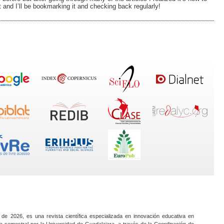
t and I’ll be bookmarking it and checking back regularly!
 de 2026, es una revista científica especializada en innovación educativa en
a semestral por la Universidad de Guadalajara, a través de la Coordinación de