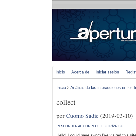
Inicio
Acerca de
Iniciar sesión
Regis
Inicio
>
Análisis de las interacciones en los 
collect
por
Cuomo Sadie
(2019-03-10)
RESPONDER AL CORREO ELECTRÃ³NICO
Hello! I could have sworn I’ve visited this sit