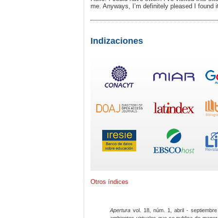
me. Anyways, I’m definitely pleased I found i
Indizaciones
Otros índices
Apertura
vol. 18, núm. 1, abril - septiembre
ambientes virtuales que se publica de maner