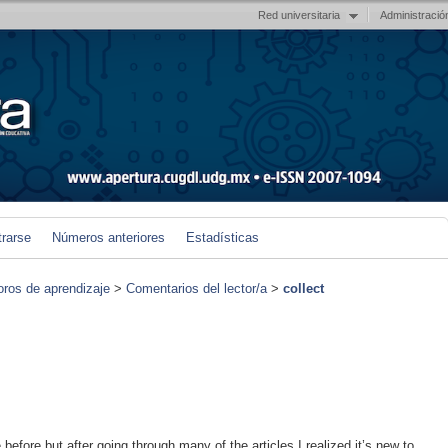
Red universitaria
Administració
trarse
Números anteriores
Estadísticas
foros de aprendizaje
>
Comentarios del lector/a
>
collect
e before but after going through many of the articles I realized it’s new to