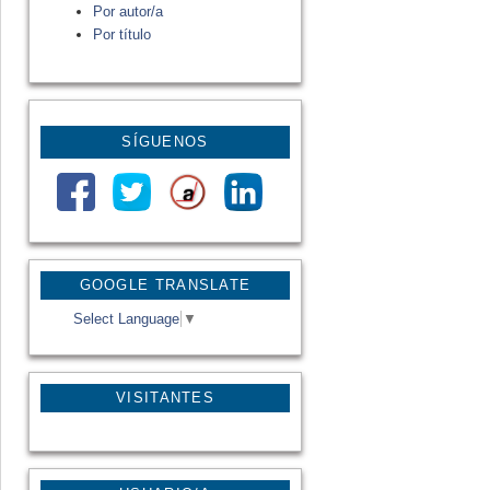
Por autor/a
Por título
SÍGUENOS
GOOGLE TRANSLATE
Select Language
▼
VISITANTES