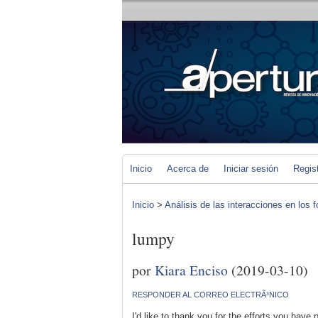
Inicio
Acerca de
Iniciar sesión
Regis
Inicio
>
Análisis de las interacciones en los 
lumpy
por
Kiara Enciso
(2019-03-10)
RESPONDER AL CORREO ELECTRÃ³NICO
I'd like to thank you for the efforts you have