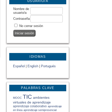
USUARIO/A
Nombre de
usuario/a
Contraseña
No cerrar sesión
IDIOMAS
Español
|
English
|
Portugués
PALABRAS CLAVE
TIC
ambientes
MOOC
virtuales de aprendizaje
aprendizaje colaborativo
aprendizaje
en línea
aprendizaje semipresencial