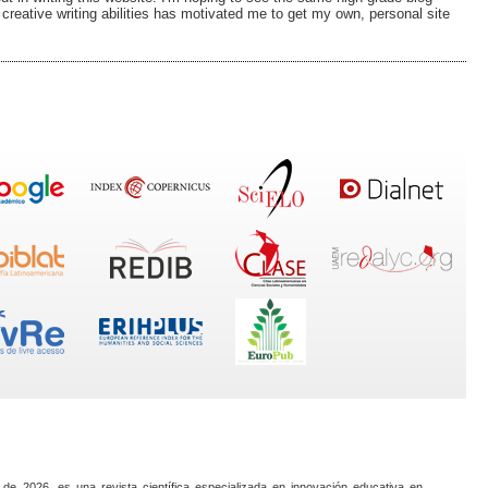
r creative writing abilities has motivated me to get my own, personal site
 de 2026, es una revista científica especializada en innovación educativa en