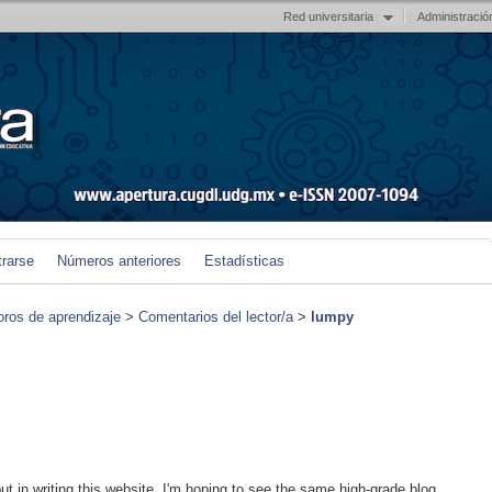
Red universitaria
Administració
trarse
Números anteriores
Estadísticas
foros de aprendizaje
>
Comentarios del lector/a
>
lumpy
 put in writing this website. I'm hoping to see the same high-grade blog