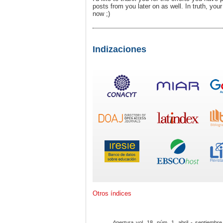
posts from you later on as well. In truth, you
now ;)
Indizaciones
Otros índices
Apertura
vol. 18, núm. 1, abril - septiembre