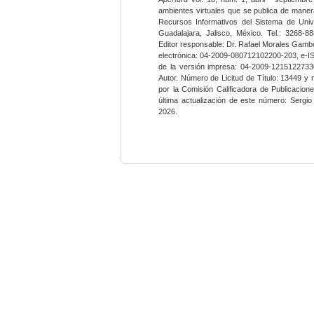
ambientes virtuales que se publica de maner
Recursos Informativos del Sistema de Univ
Guadalajara, Jalisco, México. Tel.: 3268-8
Editor responsable: Dr. Rafael Morales Gambo
electrónica: 04-2009-080712102200-203, e-I
de la versión impresa: 04-2009-12151227330
Autor. Número de Licitud de Título: 13449 y
por la Comisión Calificadora de Publicacio
última actualización de este número: Sergi
2026.