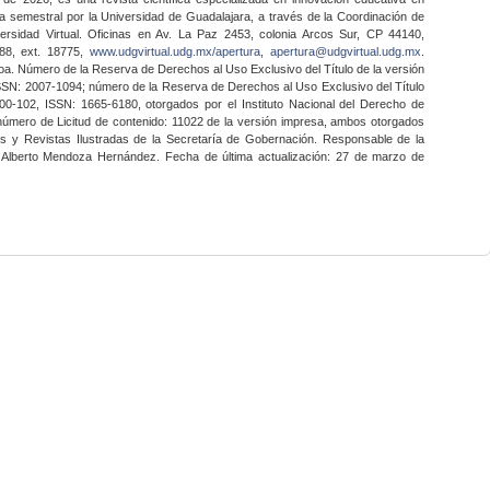
a semestral por la Universidad de Guadalajara, a través de la Coordinación de
ersidad Virtual. Oficinas en Av. La Paz 2453, colonia Arcos Sur, CP 44140,
888, ext. 18775,
www.udgvirtual.udg.mx/apertura
,
apertura@udgvirtual.udg.mx
.
a. Número de la Reserva de Derechos al Uso Exclusivo del Título de la versión
SSN: 2007-1094; número de la Reserva de Derechos al Uso Exclusivo del Título
0-102, ISSN: 1665-6180, otorgados por el Instituto Nacional del Derecho de
 número de Licitud de contenido: 11022 de la versión impresa, ambos otorgados
nes y Revistas Ilustradas de la Secretaría de Gobernación. Responsable de la
o Alberto Mendoza Hernández. Fecha de última actualización: 27 de marzo de