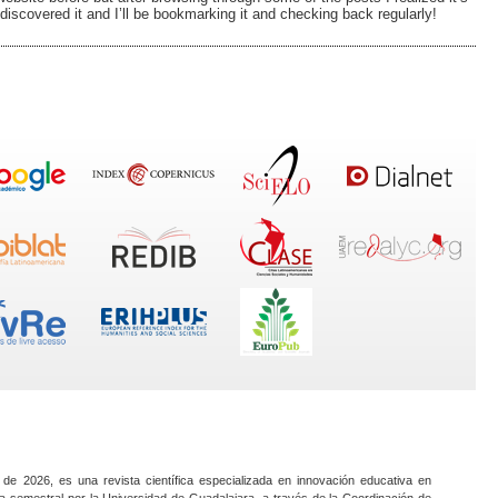
discovered it and I’ll be bookmarking it and checking back regularly!
 de 2026, es una revista científica especializada en innovación educativa en
a semestral por la Universidad de Guadalajara, a través de la Coordinación de