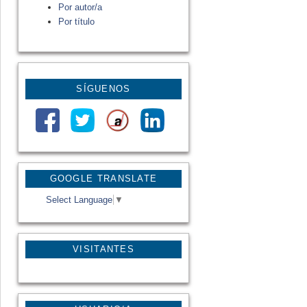
Por autor/a
Por título
SÍGUENOS
GOOGLE TRANSLATE
Select Language
▼
VISITANTES