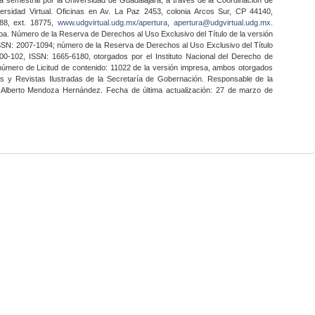
ersidad Virtual. Oficinas en Av. La Paz 2453, colonia Arcos Sur, CP 44140,
888, ext. 18775,
www.udgvirtual.udg.mx/apertura
,
apertura@udgvirtual.udg.mx
.
a. Número de la Reserva de Derechos al Uso Exclusivo del Título de la versión
SSN: 2007-1094; número de la Reserva de Derechos al Uso Exclusivo del Título
0-102, ISSN: 1665-6180, otorgados por el Instituto Nacional del Derecho de
 número de Licitud de contenido: 11022 de la versión impresa, ambos otorgados
nes y Revistas Ilustradas de la Secretaría de Gobernación. Responsable de la
o Alberto Mendoza Hernández. Fecha de última actualización: 27 de marzo de