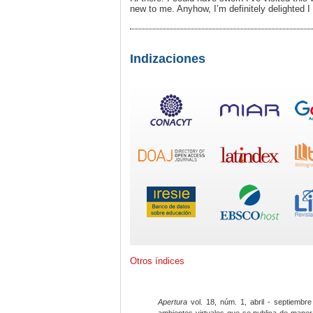
new to me. Anyhow, I’m definitely delighted I 
Indizaciones
Otros índices
Apertura
vol. 18, núm. 1, abril - septiembre
ambientes virtuales que se publica de maner