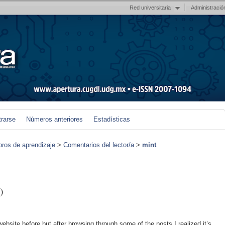
Red universitaria
Administració
trarse
Números anteriores
Estadísticas
foros de aprendizaje
>
Comentarios del lector/a
>
mint
)
 website before but after browsing through some of the posts I realized it’s