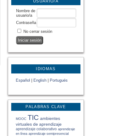
USUARIO/A
Nombre de
usuario/a
Contraseña
No cerrar sesión
IDIOMAS
Español
|
English
|
Portugués
PALABRAS CLAVE
TIC
ambientes
MOOC
virtuales de aprendizaje
aprendizaje colaborativo
aprendizaje
en línea
aprendizaje semipresencial