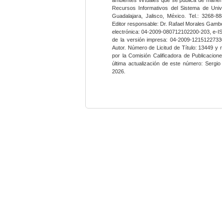
Recursos Informativos del Sistema de Univ
Guadalajara, Jalisco, México. Tel.: 3268-8
Editor responsable: Dr. Rafael Morales Gambo
electrónica: 04-2009-080712102200-203, e-I
de la versión impresa: 04-2009-12151227330
Autor. Número de Licitud de Título: 13449 y
por la Comisión Calificadora de Publicacio
última actualización de este número: Sergi
2026.