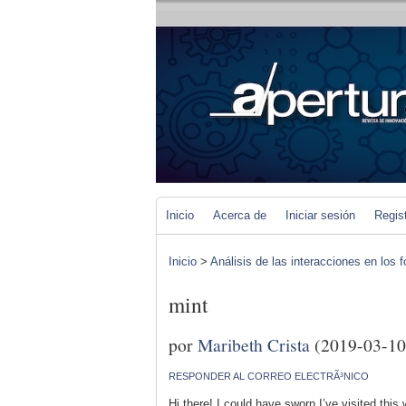
Inicio
Acerca de
Iniciar sesión
Regis
Inicio
>
Análisis de las interacciones en los 
mint
por
Maribeth Crista
(2019-03-10
RESPONDER AL CORREO ELECTRÃ³NICO
Hi there! I could have sworn I’ve visited this