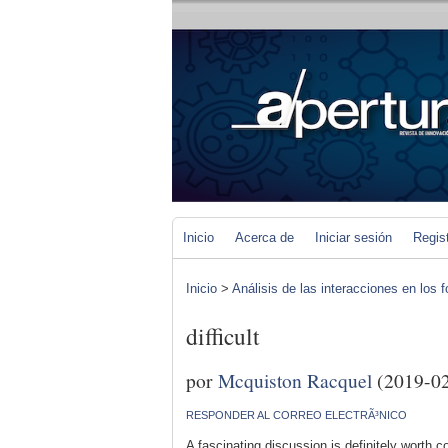
Inicio
Acerca de
Iniciar sesión
Regis
Inicio
>
Análisis de las interacciones en los 
difficult
por
Mcquiston Racquel
(2019-02
RESPONDER AL CORREO ELECTRÃ³NICO
A fascinating discussion is definitely worth c