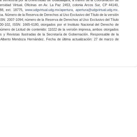
ersidad Virtual. Oficinas en Av. La Paz 2453, colonia Arcos Sur, CP 44140,
888, ext. 18775,
www.udgvirtual.udg.mx/apertura
,
apertura@udgvirtual.udg.mx
.
a. Número de la Reserva de Derechos al Uso Exclusivo del Título de la versión
SSN: 2007-1094; número de la Reserva de Derechos al Uso Exclusivo del Título
0-102, ISSN: 1665-6180, otorgados por el Instituto Nacional del Derecho de
 número de Licitud de contenido: 11022 de la versión impresa, ambos otorgados
nes y Revistas Ilustradas de la Secretaría de Gobernación. Responsable de la
o Alberto Mendoza Hernández. Fecha de última actualización: 27 de marzo de