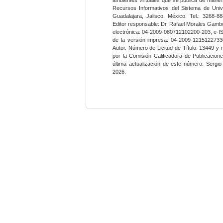
Recursos Informativos del Sistema de Univ
Guadalajara, Jalisco, México. Tel.: 3268-8
Editor responsable: Dr. Rafael Morales Gambo
electrónica: 04-2009-080712102200-203, e-I
de la versión impresa: 04-2009-12151227330
Autor. Número de Licitud de Título: 13449 y
por la Comisión Calificadora de Publicacio
última actualización de este número: Sergi
2026.