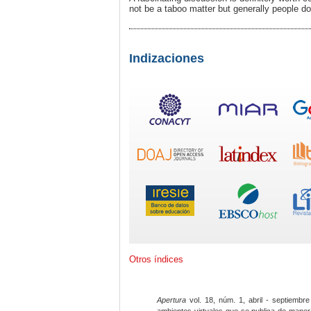
not be a taboo matter but generally people do
Indizaciones
Otros índices
Apertura
vol. 18, núm. 1, abril - septiembre
ambientes virtuales que se publica de maner