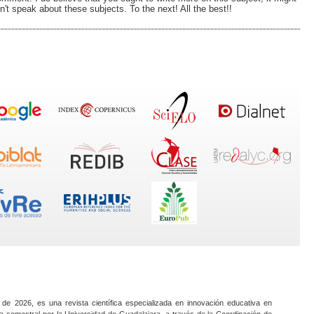
n't speak about these subjects. To the next! All the best!!
 de 2026, es una revista científica especializada en innovación educativa en
a semestral por la Universidad de Guadalajara, a través de la Coordinación de