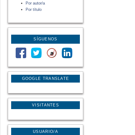
Por autor/a
Por título
SÍGUENOS
GOOGLE TRANSLATE
VISITANTES
USUARIO/A