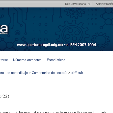
Red universitaria
Administració
trarse
Números anteriores
Estadísticas
foros de aprendizaje
>
Comentarios del lector/a
>
difficult
-22)
omment. I do believe that you ought to write more on this subject, it might