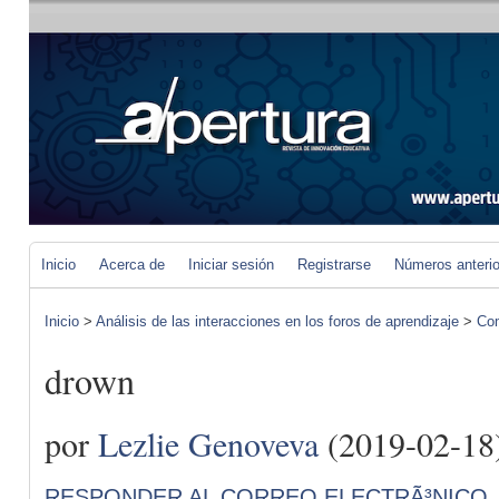
Inicio
Acerca de
Iniciar sesión
Registrarse
Números anteri
Inicio
>
Análisis de las interacciones en los foros de aprendizaje
>
Com
drown
por
Lezlie Genoveva
(2019-02-18
RESPONDER AL CORREO ELECTRÃ³NICO