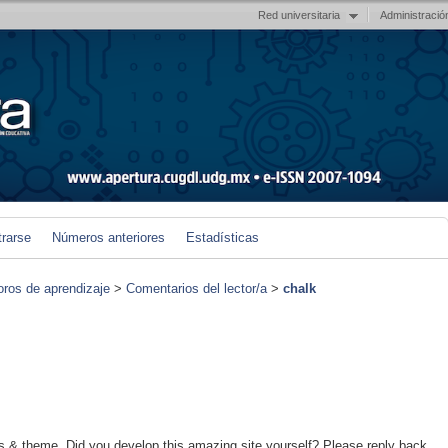
Red universitaria
Administració
trarse
Números anteriores
Estadísticas
foros de aprendizaje
>
Comentarios del lector/a
>
chalk
ors & theme. Did you develop this amazing site yourself? Please reply back