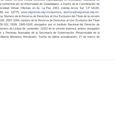
a semestral por la Universidad de Guadalajara, a través de la Coordinación de
ersidad Virtual. Oficinas en Av. La Paz 2453, colonia Arcos Sur, CP 44140,
888, ext. 18775,
www.udgvirtual.udg.mx/apertura
,
apertura@udgvirtual.udg.mx
.
a. Número de la Reserva de Derechos al Uso Exclusivo del Título de la versión
SSN: 2007-1094; número de la Reserva de Derechos al Uso Exclusivo del Título
0-102, ISSN: 1665-6180, otorgados por el Instituto Nacional del Derecho de
 número de Licitud de contenido: 11022 de la versión impresa, ambos otorgados
nes y Revistas Ilustradas de la Secretaría de Gobernación. Responsable de la
o Alberto Mendoza Hernández. Fecha de última actualización: 27 de marzo de