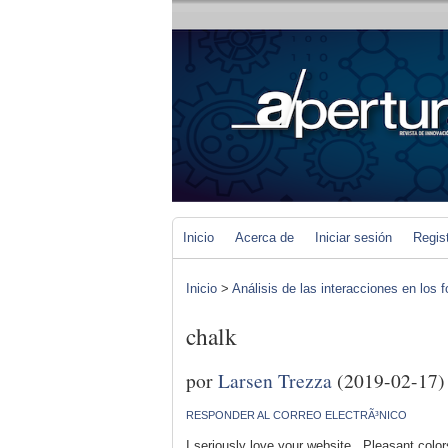
Inicio
Acerca de
Iniciar sesión
Regis
Inicio
>
Análisis de las interacciones en los 
chalk
por
Larsen Trezza
(2019-02-17)
RESPONDER AL CORREO ELECTRÃ³NICO
I seriously love your website.. Pleasant col