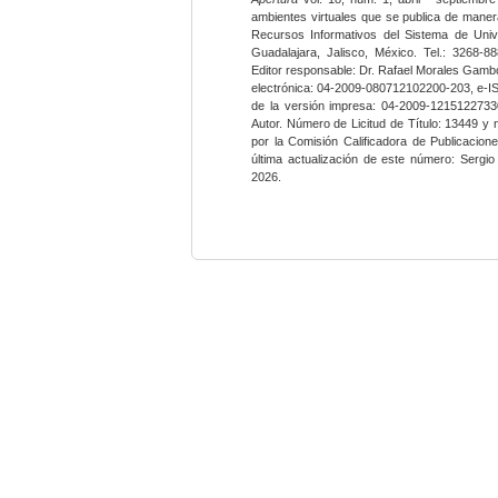
ambientes virtuales que se publica de maner
Recursos Informativos del Sistema de Univ
Guadalajara, Jalisco, México. Tel.: 3268-8
Editor responsable: Dr. Rafael Morales Gambo
electrónica: 04-2009-080712102200-203, e-I
de la versión impresa: 04-2009-12151227330
Autor. Número de Licitud de Título: 13449 y
por la Comisión Calificadora de Publicacio
última actualización de este número: Sergi
2026.