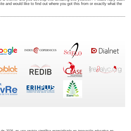
te and would like to find out where you got this from or exactly what the
 de 2026, es una revista científica especializada en innovación educativa en