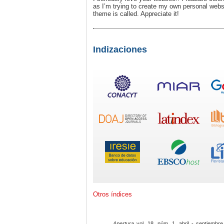
as I’m trying to create my own personal websi
theme is called. Appreciate it!
Indizaciones
Otros índices
Apertura
vol. 18, núm. 1, abril - septiembre