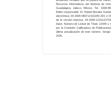
Recursos Informativos del Sistema de Univ
Guadalajara, Jalisco, México. Tel.: 3268-8
Editor responsable: Dr. Rafael Morales Gambo
electrónica: 04-2009-080712102200-203, e-I
de la versión impresa: 04-2009-12151227330
Autor. Número de Licitud de Título: 13449 y
por la Comisión Calificadora de Publicacio
última actualización de este número: Sergi
2026.