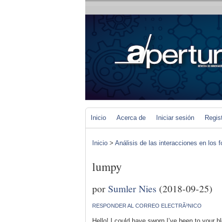
Inicio
Acerca de
Iniciar sesión
Regis
Inicio
>
Análisis de las interacciones en los 
lumpy
por
Sumler Nies
(2018-09-25)
RESPONDER AL CORREO ELECTRÃ³NICO
Hello! I could have sworn I’ve been to your blo