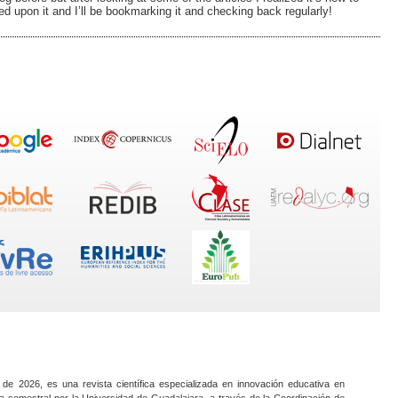
d upon it and I’ll be bookmarking it and checking back regularly!
 de 2026, es una revista científica especializada en innovación educativa en
a semestral por la Universidad de Guadalajara, a través de la Coordinación de