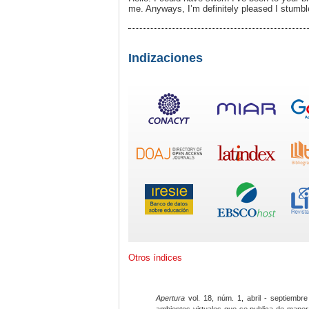
me. Anyways, I’m definitely pleased I stumble
Indizaciones
Otros índices
Apertura
vol. 18, núm. 1, abril - septiembre
ambientes virtuales que se publica de maner