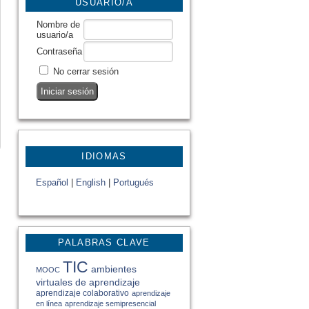
USUARIO/A
Nombre de
usuario/a
Contraseña
No cerrar sesión
IDIOMAS
Español
|
English
|
Portugués
PALABRAS CLAVE
TIC
ambientes
MOOC
virtuales de aprendizaje
aprendizaje colaborativo
aprendizaje
en línea
aprendizaje semipresencial