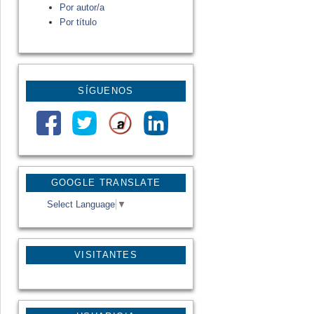
Por autor/a
Por título
SÍGUENOS
GOOGLE TRANSLATE
Select Language
▼
VISITANTES