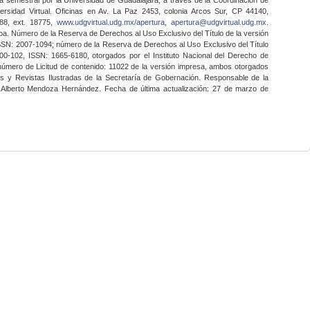
ersidad Virtual. Oficinas en Av. La Paz 2453, colonia Arcos Sur, CP 44140,
888, ext. 18775,
www.udgvirtual.udg.mx/apertura
,
apertura@udgvirtual.udg.mx
.
a. Número de la Reserva de Derechos al Uso Exclusivo del Título de la versión
SSN: 2007-1094; número de la Reserva de Derechos al Uso Exclusivo del Título
0-102, ISSN: 1665-6180, otorgados por el Instituto Nacional del Derecho de
 número de Licitud de contenido: 11022 de la versión impresa, ambos otorgados
nes y Revistas Ilustradas de la Secretaría de Gobernación. Responsable de la
o Alberto Mendoza Hernández. Fecha de última actualización: 27 de marzo de