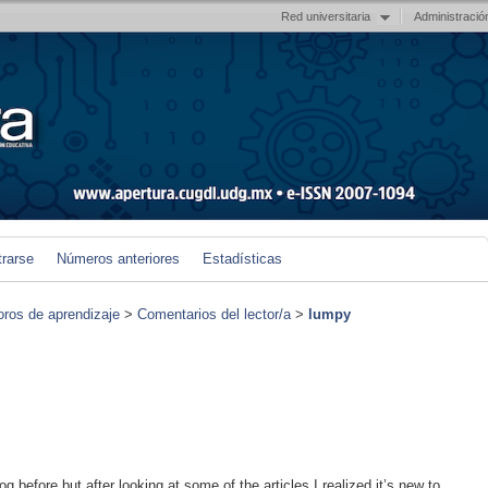
Red universitaria
Administració
trarse
Números anteriores
Estadísticas
foros de aprendizaje
>
Comentarios del lector/a
>
lumpy
g before but after looking at some of the articles I realized it’s new to